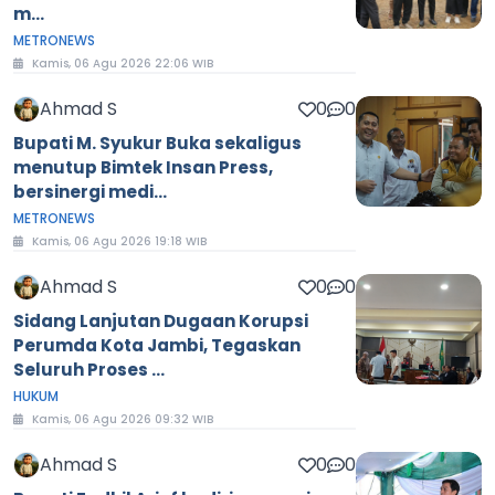
m...
METRONEWS
Kamis, 06 Agu 2026 22:06 WIB
Ahmad S
0
0
Bupati M. Syukur Buka sekaligus
menutup Bimtek Insan Press,
bersinergi medi...
METRONEWS
Kamis, 06 Agu 2026 19:18 WIB
Ahmad S
0
0
Sidang Lanjutan Dugaan Korupsi
Perumda Kota Jambi, Tegaskan
Seluruh Proses ...
HUKUM
Kamis, 06 Agu 2026 09:32 WIB
Ahmad S
0
0