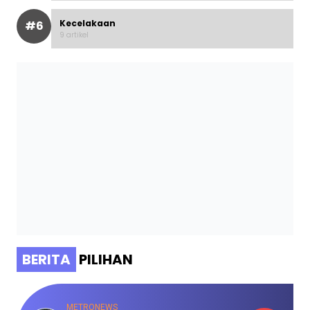
Kecelakaan
#6
9 artikel
BERITA
PILIHAN
METRONEWS