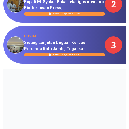
2
Bupati M. Syukur Buka sekaligus menutup
Bimtek Insan Press, ...
Kamis, 06 Agu 2026 19:18
HUKUM
3
Sidang Lanjutan Dugaan Korupsi
Perumda Kota Jambi, Tegaskan ...
Kamis, 06 Agu 2026 09:32