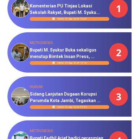
1
Kementerian PU Tinjau Lokasi
Sekolah Rakyat, Bupati M. Syuku...
Kamis, 06 Agu 2026 22:06
METRONEWS
2
Bupati M. Syukur Buka sekaligus
menutup Bimtek Insan Press, ...
Kamis, 06 Agu 2026 19:18
HUKUM
3
Sidang Lanjutan Dugaan Korupsi
Perumda Kota Jambi, Tegaskan ...
Kamis, 06 Agu 2026 09:32
METRONEWS
Bupati Fadhil Arief hadiri peresmian