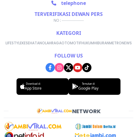
telephone
TERVERIFIKASI DEWAN PERS
NO : ------------------
KATEGORI
LIFESTYLE
KESEHATAN
OLAHRAGA
OTOMOTIF
HUKUM
HIBURAN
METRONEWS
FOLLOW US
Download di
Temukan di
App Store
Google Play
NETWORK