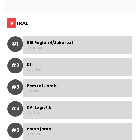
V
IRAL
BRI Region 6/Jakarta 1
#1
29 artikel
bri
#2
22 artikel
Pemkot Jambi
#3
18 artikel
KAI Logistik
#4
15 artikel
Polda jambi
#5
9 artikel