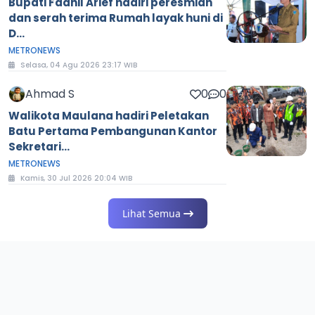
Bupati Fadhil Arief hadiri peresmian
dan serah terima Rumah layak huni di
D...
METRONEWS
Selasa, 04 Agu 2026 23:17 WIB
Ahmad S
0
0
Walikota Maulana hadiri Peletakan
Batu Pertama Pembangunan Kantor
Sekretari...
METRONEWS
Kamis, 30 Jul 2026 20:04 WIB
Lihat Semua