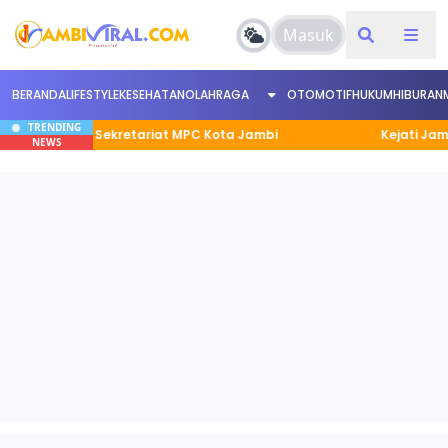
Masuk
BERANDA
LIFESTYLE
KESEHATAN
OLAHRAGA
OTOMOTIF
HUKUM
HIBURAN
TRENDING
ntor Sekretariat MPC Kota Jambi
Kejati Jambi Tand
NEWS