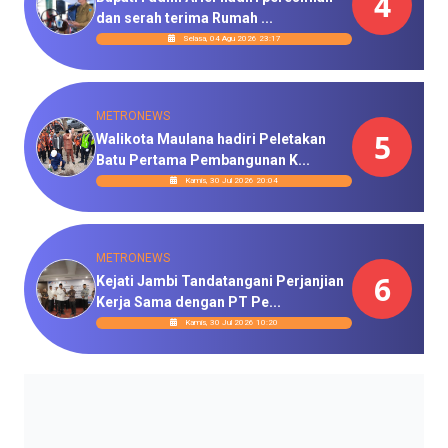
4
dan serah terima Rumah ...
Selasa, 04 Agu 2026 23:17
METRONEWS
5
Walikota Maulana hadiri Peletakan
Batu Pertama Pembangunan K...
Kamis, 30 Jul 2026 20:04
METRONEWS
6
Kejati Jambi Tandatangani Perjanjian
Kerja Sama dengan PT Pe...
Kamis, 30 Jul 2026 10:20