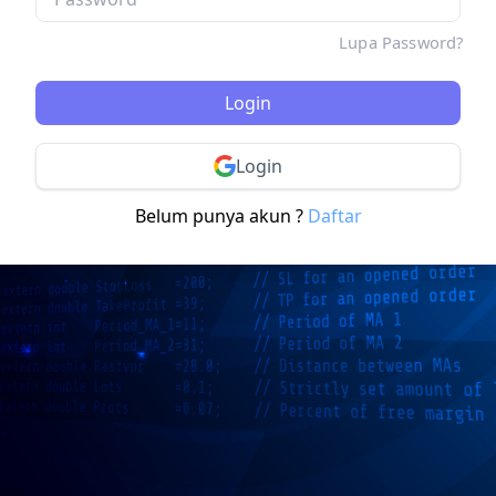
Lupa Password?
Login
Login
Belum punya akun ?
Daftar