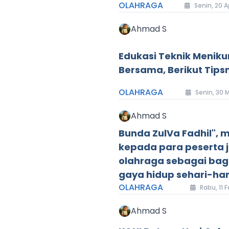
OLAHRAGA
Senin, 20 
Ahmad S
Edukasi Teknik Menik
Bersama, Berikut Tips
OLAHRAGA
Senin, 30 
Ahmad S
Bunda ZulVa Fadhil", m
kepada para peserta 
olahraga sebagai bagi
gaya hidup sehari-har
OLAHRAGA
Rabu, 11 
Ahmad S