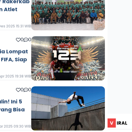
r Rakerkab
 Atlet
Des 2025 15:31 WIB
0
0
ia Lompat
FIFA, Siap
Apr 2025 19:38 WIB
0
0
n! Ini 5
ang Bisa
V
IRAL
ar 2025 09:30 WIB