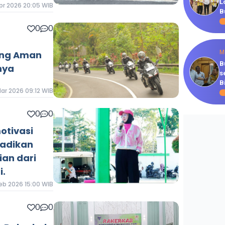
L
Apr 2026 20:05 WIB
B
0
0
ung Aman
M
B
nya
s
B
Mar 2026 09:12 WIB
0
0
otivasi
jadikan
an dari
i.
Feb 2026 15:00 WIB
0
0