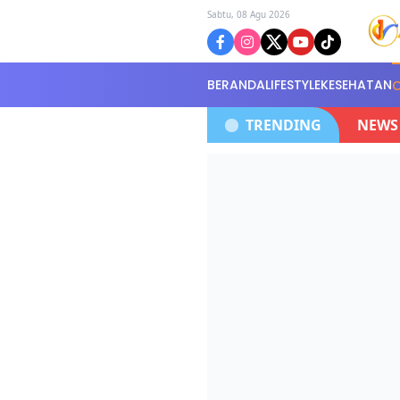
Sabtu, 08 Agu 2026
BERANDA
LIFESTYLE
KESEHATAN
,Di Serahkan Di Kantor Polisi Selidiki Kasus
TRENDING
NEWS