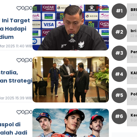
0
0
BRI
#1
29 a
 Ini Target
ia Hadapi
bri
#2
adium
22 a
Mar 2025 11:40 WIB
Pe
#3
18 a
0
0
tralia,
KAI
#4
15 a
kan Strategi
Po
#5
Mar 2025 15:39 WIB
9 ar
0
0
Ke
#6
9 ar
spol di
Malah Jadi