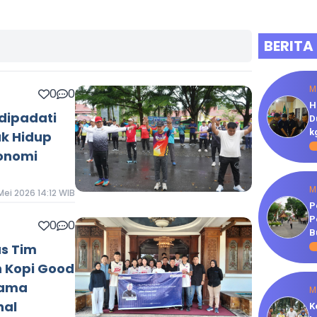
BERITA
M
0
0
H
dipadati
D
k
k Hidup
konomi
M
 Mei 2026 14:12 WIB
P
P
0
0
B
as Tim
h Kopi Good
Nama
M
nal
K