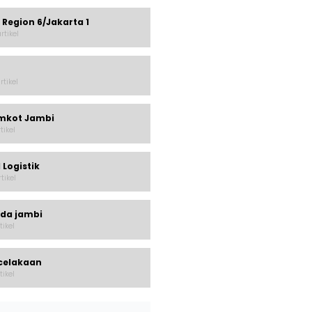
 Region 6/Jakarta 1
rtikel
rtikel
mkot Jambi
rtikel
 Logistik
rtikel
lda jambi
tikel
celakaan
tikel