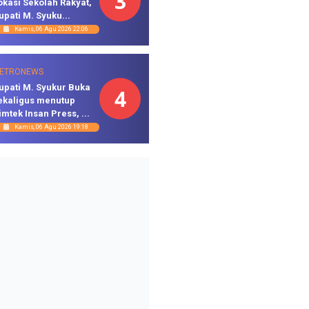
3
okasi Sekolah Rakyat,
upati M. Syuku...
Kamis, 06 Agu 2026 22:06
ETRONEWS
upati M. Syukur Buka
4
ekaligus menutup
imtek Insan Press, ...
Kamis, 06 Agu 2026 19:18