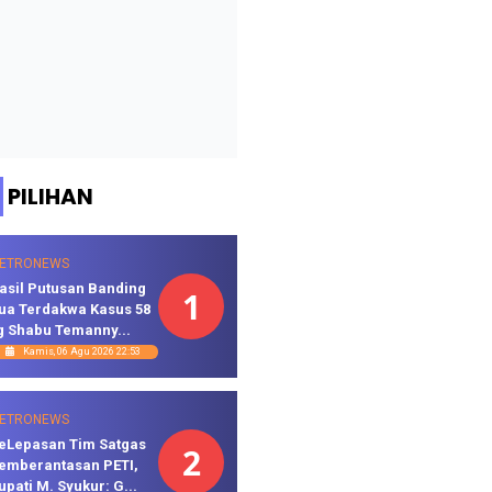
PILIHAN
ETRONEWS
asil Putusan Banding
1
ua Terdakwa Kasus 58
g Shabu Temanny...
Kamis, 06 Agu 2026 22:53
ETRONEWS
eLepasan Tim Satgas
2
emberantasan PETI,
upati M. Syukur: G...