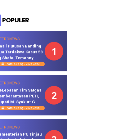
POPULER
ETRONEWS
asil Putusan Banding
1
ua Terdakwa Kasus 58
g Shabu Temanny...
Kamis, 06 Agu 2026 22:53
ETRONEWS
eLepasan Tim Satgas
2
emberantasan PETI,
upati M. Syukur: G...
Kamis, 06 Agu 2026 22:36
ETRONEWS
ementerian PU Tinjau