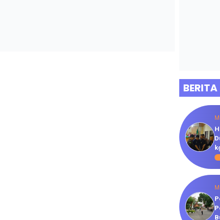
BERITA
M
H
D
k
M
P
P
B