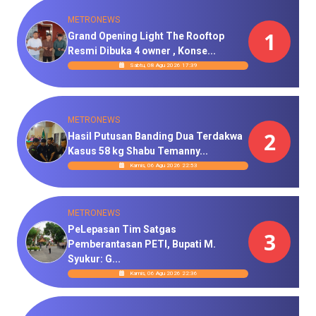
METRONEWS
1
Grand Opening Light The Rooftop
Resmi Dibuka 4 owner , Konse...
Sabtu, 08 Agu 2026 17:39
METRONEWS
2
Hasil Putusan Banding Dua Terdakwa
Kasus 58 kg Shabu Temanny...
Kamis, 06 Agu 2026 22:53
METRONEWS
PeLepasan Tim Satgas
3
Pemberantasan PETI, Bupati M.
Syukur: G...
Kamis, 06 Agu 2026 22:36