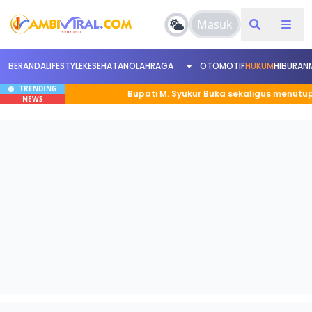
Masuk
BERANDA
LIFESTYLE
KESEHATAN
OLAHRAGA
OTOMOTIF
HUKUM
HIBURAN
TRENDING
rusan
Bupati M. Syukur Buka sekaligus menutup Bimtek
NEWS