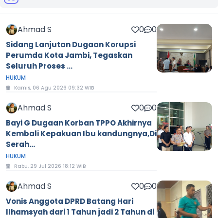
Ahmad S
0
0
Sidang Lanjutan Dugaan Korupsi
Perumda Kota Jambi, Tegaskan
Seluruh Proses ...
HUKUM
Kamis, 06 Agu 2026 09:32 WIB
Ahmad S
0
0
Bayi G Dugaan Korban TPPO Akhirnya
Kembali Kepakuan Ibu kandungnya,Di
Serah...
HUKUM
Rabu, 29 Jul 2026 18:12 WIB
Ahmad S
0
0
Vonis Anggota DPRD Batang Hari
Ilhamsyah dari 1 Tahun jadi 2 Tahun di