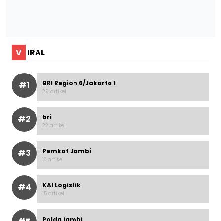
V
IRAL
BRI Region 6/Jakarta 1
#1
29 artikel
bri
#2
22 artikel
Pemkot Jambi
#3
18 artikel
KAI Logistik
#4
15 artikel
Polda jambi