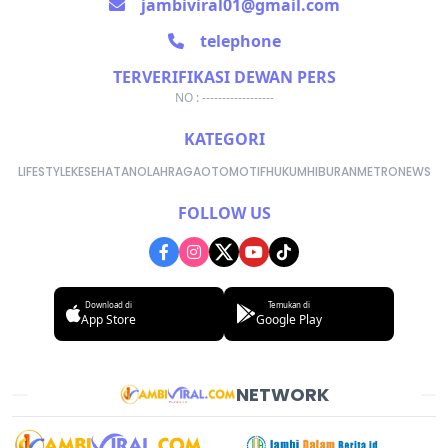
jambiviral01@gmail.com
telephone
TERVERIFIKASI DEWAN PERS
NO : ------------------
KATEGORI
LIFESTYLE
KESEHATAN
OLAHRAGA
OTOMOTIF
HUKUM
HIBURAN
METRONEWS
FOLLOW US
Download di
Temukan di
App Store
Google Play
NETWORK