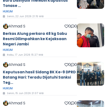
Bara Disinyalir melebih Kapasitas
Tonase ...
HUKUM
Senin, 22 Jun 2026 21:15 WIB
Ahmad S
0
0
Berkas Alung perkara 48 kg Sabu
Resmi Dilimpahkan ke Kejaksaan
Negeri Jambi
HUKUM
Rabu, 17 Jun 2026 15:27 WIB
Ahmad S
0
0
Keputusan hasil Sidang BK Ke-9 DPRD
Batang Hari: Teradu Dijatuhi Sanksi
Teg...
HUKUM
Senin, 15 Jun 2026 21:07 WIB
Ahmad S
0
0