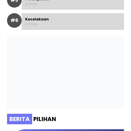
#5
9 artikel
Kecelakaan
#6
9 artikel
BERITA
PILIHAN