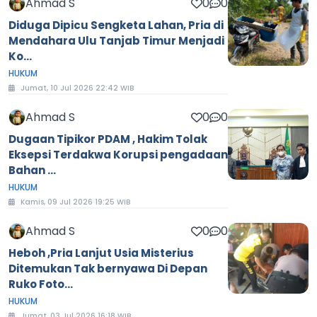
Ahmad S
0
0
Diduga Dipicu Sengketa Lahan, Pria di
Mendahara Ulu Tanjab Timur Menjadi
Ko...
HUKUM
Jumat, 10 Jul 2026 22:42 WIB
Ahmad S
0
0
Dugaan Tipikor PDAM , Hakim Tolak
Eksepsi Terdakwa Korupsi pengadaan
Bahan ...
HUKUM
Kamis, 09 Jul 2026 19:25 WIB
Ahmad S
0
0
Heboh ,Pria Lanjut Usia Misterius
Ditemukan Tak bernyawa Di Depan
Ruko Foto...
HUKUM
Jumat, 03 Jul 2026 16:18 WIB