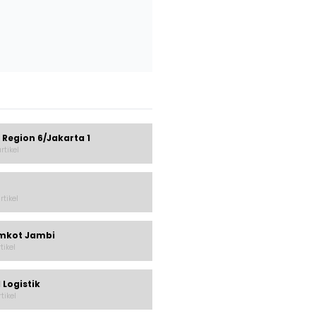
 Region 6/Jakarta 1
rtikel
rtikel
mkot Jambi
rtikel
 Logistik
rtikel