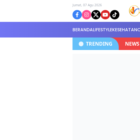
Jumat, 07 Agu 2026
BERANDA
LIFESTYLE
KESEHATAN
i Serahkan Di Kantor Polisi Selidiki Kasus
TRENDING
NEWS