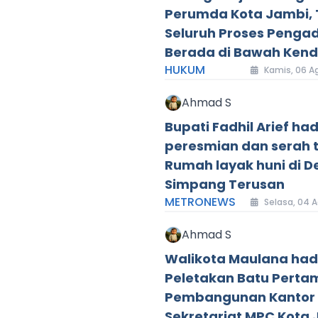
Perumda Kota Jambi,
Seluruh Proses Penga
Berada di Bawah Kenda
HUKUM
Kamis, 06 A
Ahmad S
Bupati Fadhil Arief had
peresmian dan serah 
Rumah layak huni di D
Simpang Terusan
METRONEWS
Selasa, 04 A
Ahmad S
Walikota Maulana hadi
Peletakan Batu Perta
Pembangunan Kantor
Sekretariat MPC Kota