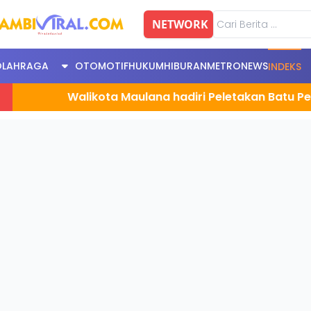
NETWORK
OLAHRAGA
OTOMOTIF
HUKUM
HIBURAN
METRONEWS
INDEKS
Walikota Maulana hadiri Peletakan Batu Pertama P