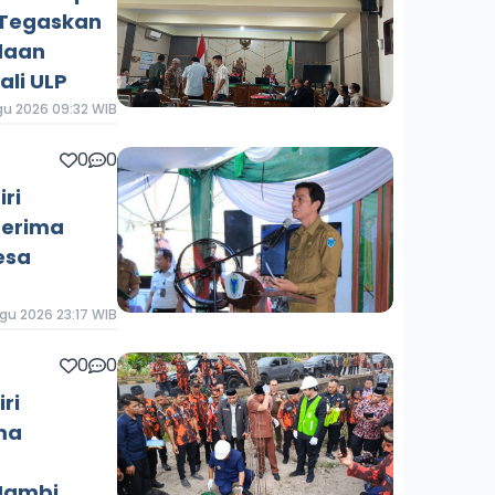
 Tegaskan
daan
li ULP
gu 2026 09:32 WIB
0
0
iri
terima
esa
gu 2026 23:17 WIB
0
0
ri
ma
 Jambi