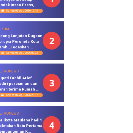
imtek Insan Press, ...
Kamis, 06 Agu 2026 19:18
UKUM
idang Lanjutan Dugaan
2
orupsi Perumda Kota
ambi, Tegaskan ...
Kamis, 06 Agu 2026 09:32
ETRONEWS
upati Fadhil Arief
3
adiri peresmian dan
erah terima Rumah ...
Selasa, 04 Agu 2026 23:17
ETRONEWS
alikota Maulana hadiri
4
eletakan Batu Pertama
embangunan K...