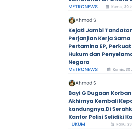
METRONEWS
Kamis, 30 J
Ahmad S
Kejati Jambi Tandata
Perjanjian Kerja Sama
Pertamina EP, Perkuat
Hukum dan Penyelama
Negara
METRONEWS
Kamis, 30 
Ahmad S
Bayi G Dugaan Korban
Akhirnya Kembali Kep
kandungnya,Di Serahk
Kantor Polisi Selidiki K
HUKUM
Rabu, 29 