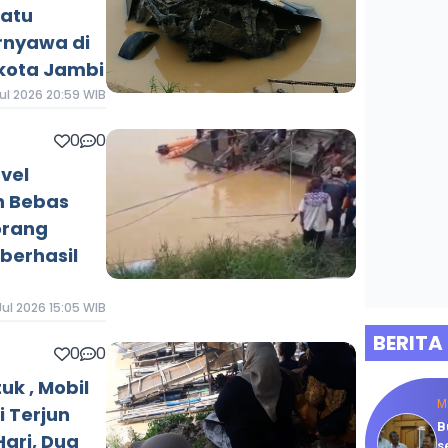
Satu
rnyawa di
kota Jambi
Jul 2026 20:59 WIB
0
0
vel
n Bebas
orang
berhasil
Jul 2026 15:05 WIB
BERITA
0
0
uk , Mobil
M
 Terjun
B
ari, Dua
s