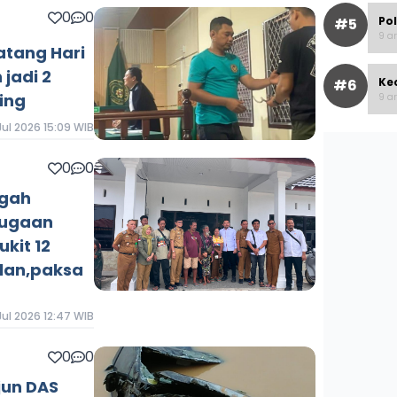
0
0
Po
#5
9 ar
atang Hari
 jadi 2
Ke
#6
ing
9 ar
Jul 2026 15:09 WIB
0
0
ngah
Dugaan
kit 12
lan,paksa
Jul 2026 12:47 WIB
0
0
jun DAS