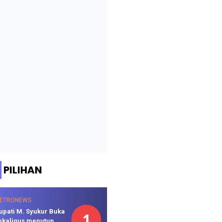
PILIHAN
ETRONEWS
upati M. Syukur Buka
1
ekaligus menutup