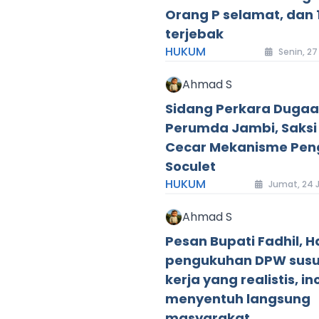
Orang P selamat, dan 
terjebak
HUKUM
Senin, 27
Ahmad S
Sidang Perkara Dugaa
Perumda Jambi, Saksi 
Cecar Mekanisme Pe
Soculet
HUKUM
Jumat, 24 J
Ahmad S
Pesan Bupati Fadhil, H
pengukuhan DPW sus
kerja yang realistis, in
menyentuh langsung
masyarakat