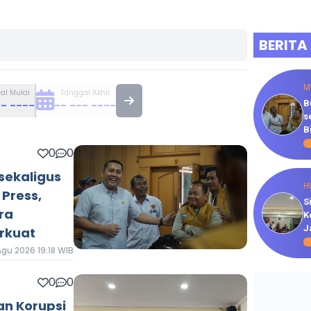
BERITA
M
al Mulai
Tanggal Akhir
-- ----
-- --- ----
B
s
B
0
0
sekaligus
H
Press,
S
ra
K
J
rkuat
gu 2026 19:18 WIB
0
0
an Korupsi