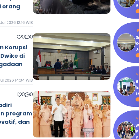
1 orang
B
 Jul 2026 12:16 WIB
H
0
0
S
K
n Korupsi
J
Dwike di
ngadaan
M
ul 2026 14:34 WIB
B
h
0
0
s
adiri
un program
M
ovatif, dan
W
P
P