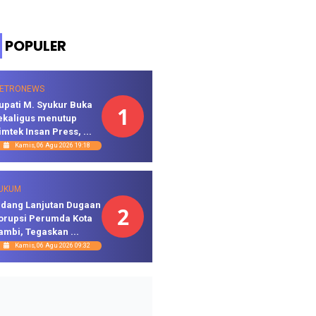
POPULER
ETRONEWS
upati M. Syukur Buka
1
ekaligus menutup
imtek Insan Press, ...
Kamis, 06 Agu 2026 19:18
UKUM
idang Lanjutan Dugaan
2
orupsi Perumda Kota
ambi, Tegaskan ...
Kamis, 06 Agu 2026 09:32