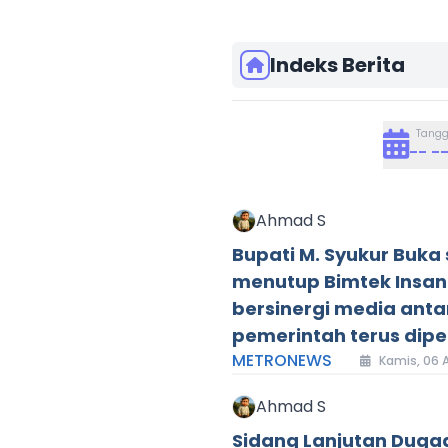
Indeks Berita
Tangg
-- -
Ahmad S
Bupati M. Syukur Buka 
menutup Bimtek Insan 
bersinergi media anta
pemerintah terus dipe
METRONEWS
Kamis, 06 A
Ahmad S
Sidang Lanjutan Duga