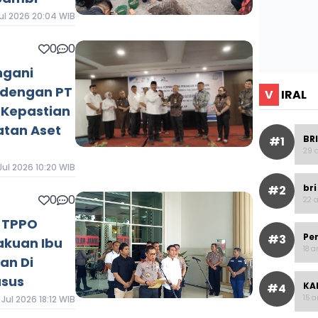
ul 2026 20:04 WIB
0
0
ngani
 dengan PT
V
IRAL
 Kepastian
tan Aset
BRI
#1
29 a
Jul 2026 10:20 WIB
bri
#2
0
0
22 a
 TPPO
Pe
#3
akuan Ibu
18 a
an Di
asus
KAI
#4
15 a
Jul 2026 18:12 WIB