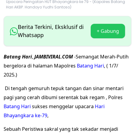
Upacara Peringatan HUT Bhayangkara ke 79 - (Kapolres Batang
Hari AKBP. Handoyo Yudhi Santoso)
Berita Terkini, Eksklusif di
+ Gabung
Whatsapp
Batang
Hari
,
JAMBIVIRAL
.
COM
-Semangat Merah-Putih
bergelora di halaman Mapolres
Batang Hari
, ( 1/7/
2025.)
Di tengah gemuruh tepuk tangan dan sinar mentari
pagi yang cerah dibumi serentak bak regam , Polres
Batang Hari
sukses menggelar upacara
Hari
Bhayangkara ke-79
,
Sebuah Peristiwa sakral yang tak sekadar menjadi