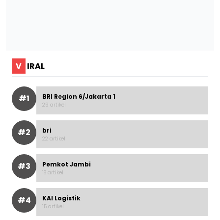
V
IRAL
BRI Region 6/Jakarta 1
#1
29 artikel
bri
#2
22 artikel
Pemkot Jambi
#3
18 artikel
KAI Logistik
#4
15 artikel