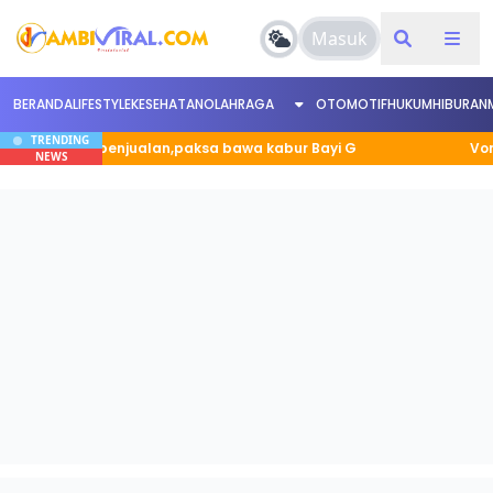
Masuk
BERANDA
LIFESTYLE
KESEHATAN
OLAHRAGA
OTOMOTIF
HUKUM
HIBURAN
TRENDING
ntah penjualan,paksa bawa kabur Bayi G
Vonis Anggot
NEWS