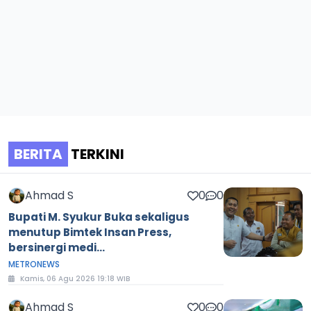
BERITA
TERKINI
Ahmad S
0
0
Bupati M. Syukur Buka sekaligus
menutup Bimtek Insan Press,
bersinergi medi...
METRONEWS
Kamis, 06 Agu 2026 19:18 WIB
Ahmad S
0
0