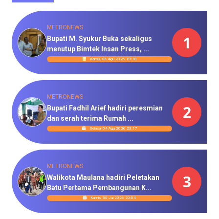
METRONEWS
1
Bupati M. Syukur Buka sekaligus
menutup Bimtek Insan Press, ...
Kamis, 06 Agu 2026 19:18
METRONEWS
2
Bupati Fadhil Arief hadiri peresmian
dan serah terima Rumah ...
Selasa, 04 Agu 2026 23:17
METRONEWS
3
Walikota Maulana hadiri Peletakan
Batu Pertama Pembangunan K...
Kamis, 30 Jul 2026 20:04