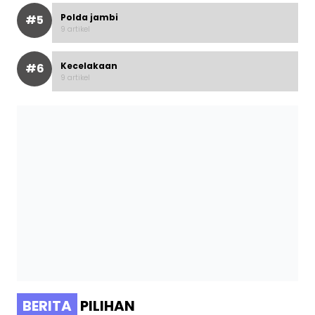
Polda jambi
#5
9 artikel
Kecelakaan
#6
9 artikel
BERITA
PILIHAN