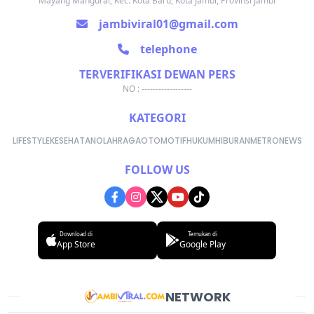
Mayang Mangurai, Kec. Kota Baru, Kota Jambi, Provinsi Jambi
jambiviral01@gmail.com
telephone
TERVERIFIKASI DEWAN PERS
NO : ------------------
KATEGORI
LIFESTYLE
KESEHATAN
OLAHRAGA
OTOMOTIF
HUKUM
HIBURAN
METRONEWS
FOLLOW US
Download di
Temukan di
App Store
Google Play
NETWORK