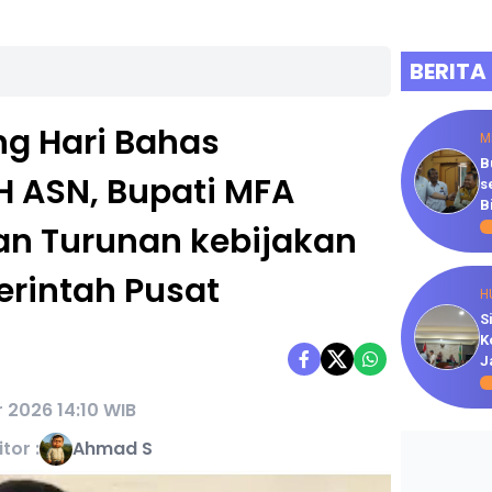
BERITA
g Hari Bahas
M
B
H ASN, Bupati MFA
s
B
an Turunan kebijakan
erintah Pusat
H
S
K
J
 2026 14:10 WIB
itor :
Ahmad S