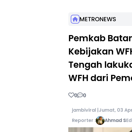
METRONEWS
Pemkab Batan
Kebijakan WF
Tengah lakuk
WFH dari Pem
0
0
jambiviral |
Jumat, 03 Apr
Reporter :
Ahmad S
Ed