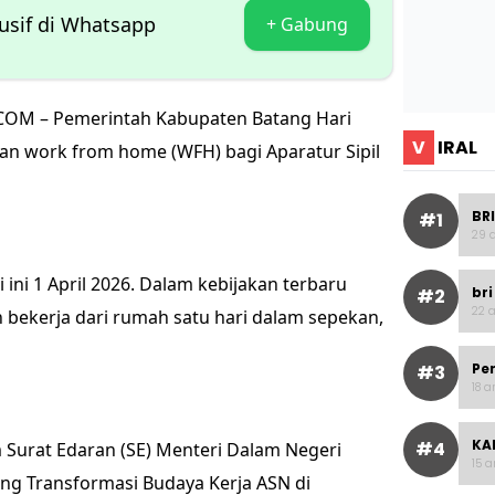
lusif di Whatsapp
+ Gabung
.COM – Pemerintah Kabupaten Batang Hari
V
IRAL
an work from home (WFH) bagi Aparatur Sipil
BRI
#1
29 a
ini 1 April 2026. Dalam kebijakan terbaru
bri
#2
22 a
 bekerja dari rumah satu hari dalam sepekan,
Pe
#3
18 a
KAI
#4
m Surat Edaran (SE) Menteri Dalam Negeri
15 a
ang Transformasi Budaya Kerja ASN di