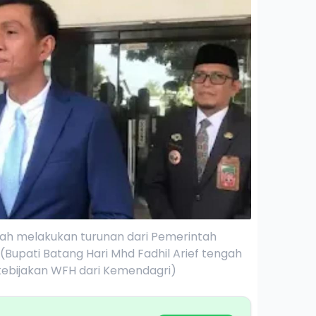
ah melakukan turunan dari Pemerintah
(Bupati Batang Hari Mhd Fadhil Arief tengah
ebijakan WFH dari Kemendagri)