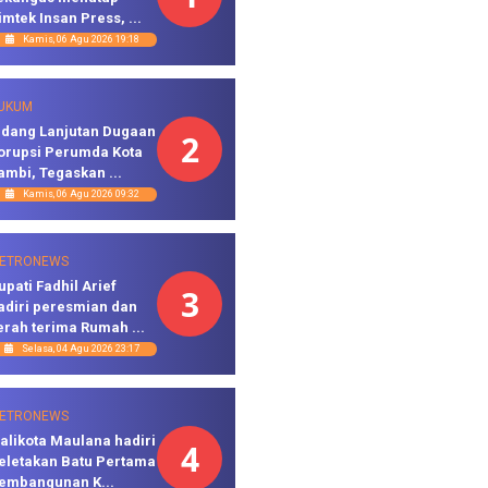
imtek Insan Press, ...
Kamis, 06 Agu 2026 19:18
UKUM
idang Lanjutan Dugaan
2
orupsi Perumda Kota
ambi, Tegaskan ...
Kamis, 06 Agu 2026 09:32
ETRONEWS
upati Fadhil Arief
3
adiri peresmian dan
erah terima Rumah ...
Selasa, 04 Agu 2026 23:17
ETRONEWS
alikota Maulana hadiri
4
eletakan Batu Pertama
embangunan K...