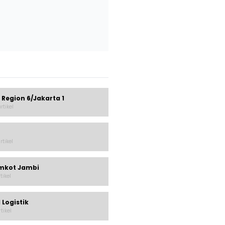
 Region 6/Jakarta 1
rtikel
rtikel
mkot Jambi
rtikel
 Logistik
rtikel