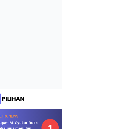
PILIHAN
ETRONEWS
upati M. Syukur Buka
1
ekaligus menutup