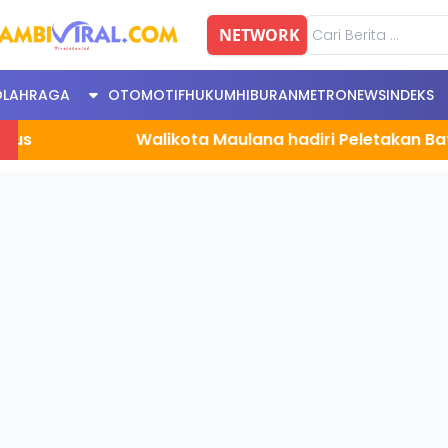
NETWORK
OLAHRAGA
OTOMOTIF
HUKUM
HIBURAN
METRONEWS
INDEKS
Walikota Maulana hadiri Peletakan Batu Per