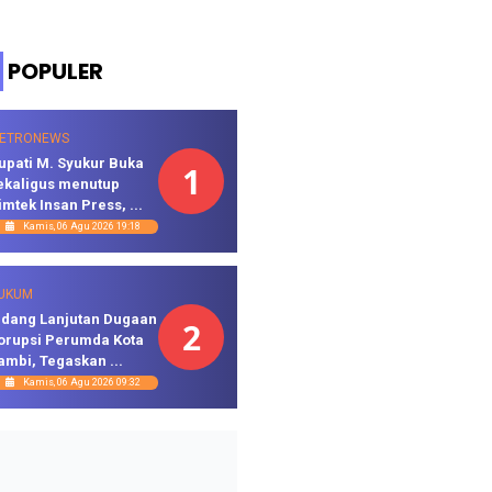
POPULER
ETRONEWS
upati M. Syukur Buka
1
ekaligus menutup
imtek Insan Press, ...
Kamis, 06 Agu 2026 19:18
UKUM
idang Lanjutan Dugaan
2
orupsi Perumda Kota
ambi, Tegaskan ...
Kamis, 06 Agu 2026 09:32