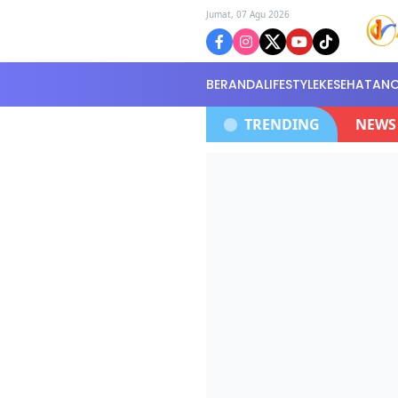
Jumat, 07 Agu 2026
BERANDA
LIFESTYLE
KESEHATAN
gnya,Di Serahkan Di Kantor Polisi Selidiki Kasus
TRENDING
NEWS