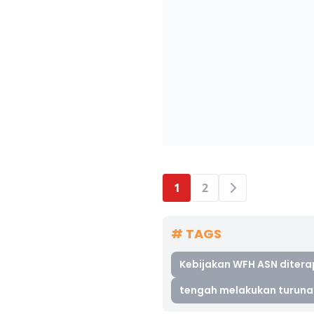
1
2
# TAGS
Kebijakan WFH ASN diter
tengah melakukan turuna