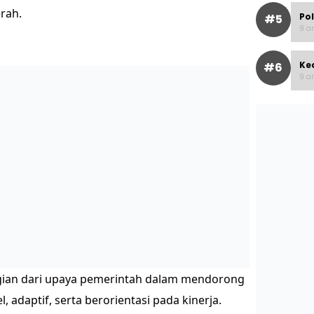
erah.
Po
#5
9 ar
Ke
#6
9 ar
agian dari upaya pemerintah dalam mendorong
l, adaptif, serta berorientasi pada kinerja.