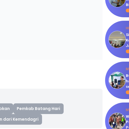
B
H
S
K
J
M
B
h
s
apkan
Pemkab Batang Hari
M
W
n dari Kemendagri
P
P