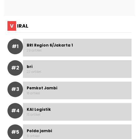
V
IRAL
BRI Region 6/Jakarta 1
#1
29 artikel
bri
#2
22 artikel
Pemkot Jambi
#3
18 artikel
KAI Logistik
#4
15 artikel
Polda jambi
#5
9 artikel