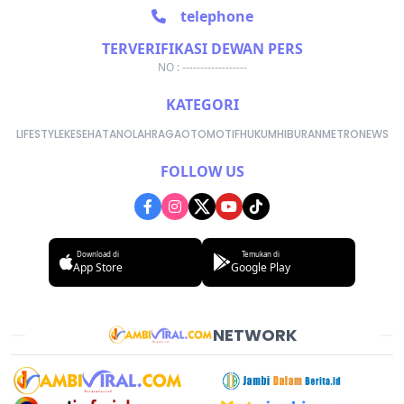
telephone
TERVERIFIKASI DEWAN PERS
NO : ------------------
KATEGORI
LIFESTYLE
KESEHATAN
OLAHRAGA
OTOMOTIF
HUKUM
HIBURAN
METRONEWS
FOLLOW US
Download di
Temukan di
App Store
Google Play
NETWORK