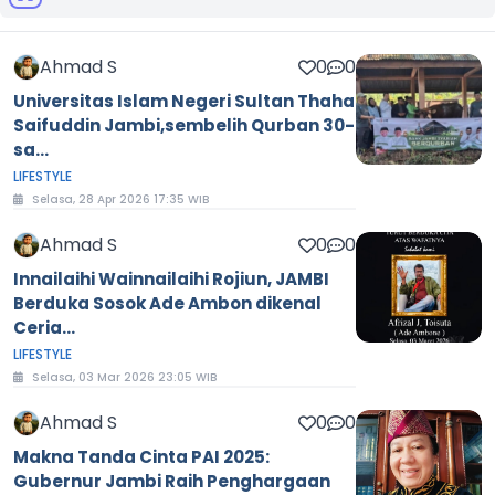
Ahmad S
0
0
Universitas Islam Negeri Sultan Thaha
Saifuddin Jambi,sembelih Qurban 30-
sa...
LIFESTYLE
Selasa, 28 Apr 2026 17:35 WIB
Ahmad S
0
0
Innailaihi Wainnailaihi Rojiun, JAMBI
Berduka Sosok Ade Ambon dikenal
Ceria...
LIFESTYLE
Selasa, 03 Mar 2026 23:05 WIB
Ahmad S
0
0
Makna Tanda Cinta PAI 2025:
Gubernur Jambi Raih Penghargaan