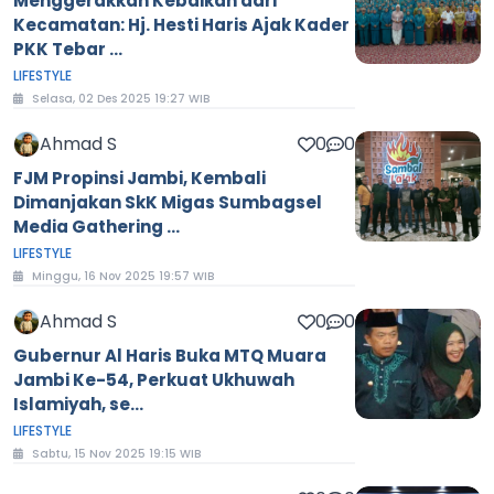
Menggerakkan Kebaikan dari
Kecamatan: Hj. Hesti Haris Ajak Kader
PKK Tebar ...
LIFESTYLE
Selasa, 02 Des 2025 19:27 WIB
Ahmad S
0
0
FJM Propinsi Jambi, Kembali
Dimanjakan SkK Migas Sumbagsel
Media Gathering ...
LIFESTYLE
Minggu, 16 Nov 2025 19:57 WIB
Ahmad S
0
0
Gubernur Al Haris Buka MTQ Muara
Jambi Ke-54, Perkuat Ukhuwah
Islamiyah, se...
LIFESTYLE
Sabtu, 15 Nov 2025 19:15 WIB