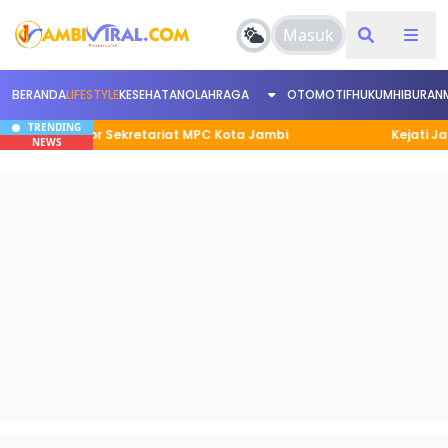
Masuk
BERANDA
LIFESTYLE
KESEHATAN
OLAHRAGA
OTOMOTIF
HUKUM
HIBURAN
TRENDING
 Kantor Sekretariat MPC Kota Jambi
Kejati Jambi Ta
NEWS