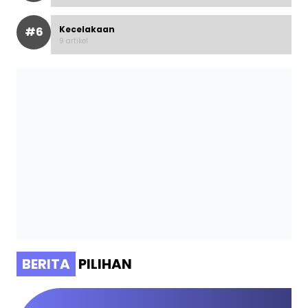
Kecelakaan
#6
9 artikel
BERITA
PILIHAN