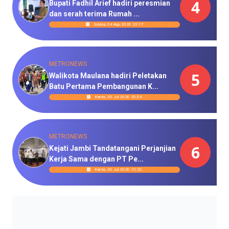
4
Bupati Fadhil Arief hadiri peresmian
dan serah terima Rumah ...
Selasa, 04 Agu 2026 23:17
METRONEWS
5
Walikota Maulana hadiri Peletakan
Batu Pertama Pembangunan K...
Kamis, 30 Jul 2026 20:04
METRONEWS
6
Kejati Jambi Tandatangani Perjanjian
Kerja Sama dengan PT Pe...
Kamis, 30 Jul 2026 10:20