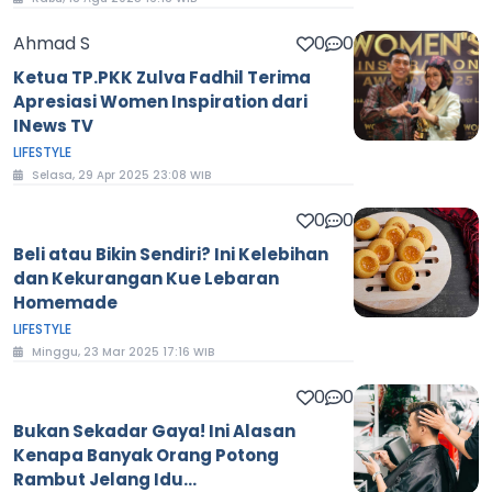
Ahmad S
0
0
Ketua TP.PKK Zulva Fadhil Terima
Apresiasi Women Inspiration dari
INews TV
LIFESTYLE
Selasa, 29 Apr 2025 23:08 WIB
0
0
Beli atau Bikin Sendiri? Ini Kelebihan
dan Kekurangan Kue Lebaran
Homemade
LIFESTYLE
Minggu, 23 Mar 2025 17:16 WIB
0
0
Bukan Sekadar Gaya! Ini Alasan
Kenapa Banyak Orang Potong
Rambut Jelang Idu...