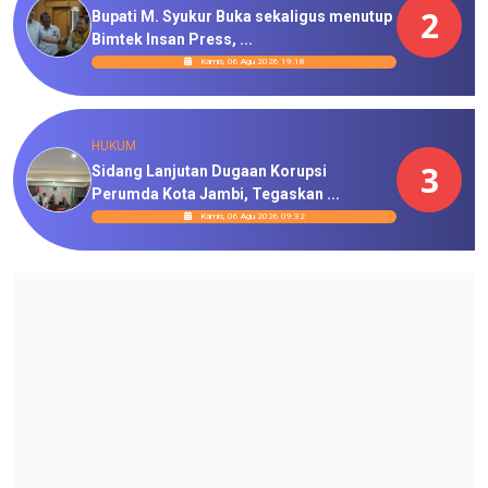
2
Bupati M. Syukur Buka sekaligus menutup
Bimtek Insan Press, ...
Kamis, 06 Agu 2026 19:18
HUKUM
3
Sidang Lanjutan Dugaan Korupsi
Perumda Kota Jambi, Tegaskan ...
Kamis, 06 Agu 2026 09:32