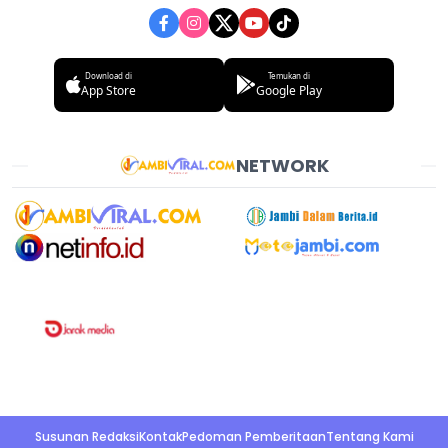
Download di
Temukan di
App Store
Google Play
NETWORK
Susunan Redaksi
Kontak
Pedoman Pemberitaan
Tentang Kami