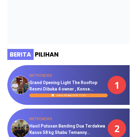
BERITA
PILIHAN
METRONEWS
1
Grand Opening Light The Rooftop
Resmi Dibuka 4 owner , Konse...
Sabtu, 08 Agu 2026 17:39
METRONEWS
2
Hasil Putusan Banding Dua Terdakwa
Kasus 58 kg Shabu Temanny...