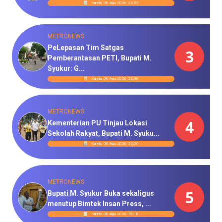
Kamis, 06 Agu 2026 22:53
METRONEWS
PeLepasan Tim Satgas
3
Pemberantasan PETI, Bupati M.
Syukur: G...
Kamis, 06 Agu 2026 22:36
METRONEWS
4
Kementerian PU Tinjau Lokasi
Sekolah Rakyat, Bupati M. Syuku...
Kamis, 06 Agu 2026 22:06
METRONEWS
5
Bupati M. Syukur Buka sekaligus
menutup Bimtek Insan Press, ...
Kamis, 06 Agu 2026 19:18