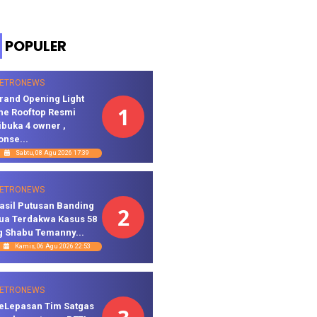
POPULER
ETRONEWS
rand Opening Light
1
he Rooftop Resmi
ibuka 4 owner ,
onse...
Sabtu, 08 Agu 2026 17:39
ETRONEWS
asil Putusan Banding
2
ua Terdakwa Kasus 58
g Shabu Temanny...
Kamis, 06 Agu 2026 22:53
ETRONEWS
eLepasan Tim Satgas