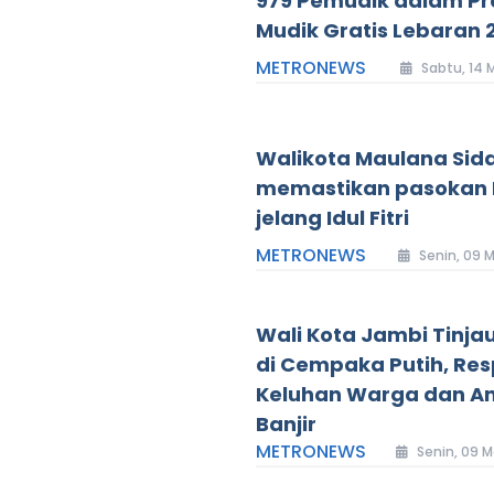
979 Pemudik dalam P
Mudik Gratis Lebaran 
METRONEWS
Sabtu, 14 
Walikota Maulana Sid
memastikan pasokan
jelang Idul Fitri
METRONEWS
Senin, 09 
Wali Kota Jambi Tinja
di Cempaka Putih, Re
Keluhan Warga dan Ant
Banjir
METRONEWS
Senin, 09 M