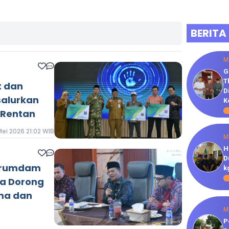
BERITA
M
G
T
t dan
D
salurkan
K
a Rentan
Mei 2026 21:02 WIB
M
H
D
Perumdam
k
ta Dorong
ima dan
n
M
P