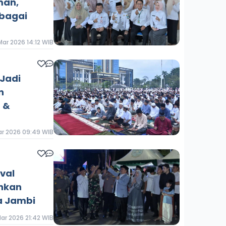
man,
ebagai
Mar 2026 14:12 WIB
 Jadi
n
 &
ar 2026 09:49 WIB
val
hkan
a Jambi
ar 2026 21:42 WIB