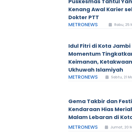
Puskesmas Tahtul Ya
Kenang Awal Karier s
Dokter PTT
METRONEWS
Rabu, 25 
Idul Fitri di Kota Jambi
Momentum Tingkatka
Keimanan, Ketakwaan
Ukhuwah Islamiyah
METRONEWS
Sabtu, 21 M
Gema Takbir dan Festi
Kendaraan Hias Meria
Malam Lebaran di Kot
METRONEWS
Jumat, 20 M