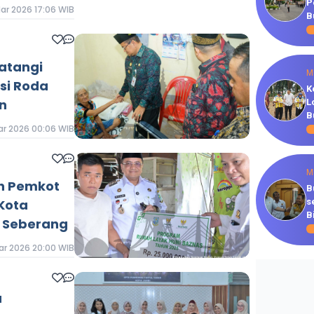
P
ar 2026 17:06 WIB
B
atangi
M
rsi Roda
K
n
L
B
ar 2026 00:06 WIB
M
h Pemkot
B
Kota
s
B
 Seberang
ar 2026 20:00 WIB
u