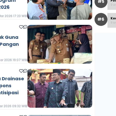
rogram
Po
#5
9 ar
2026
Mar 2026 17:23 WIB
Ke
#6
9 ar
ak Guna
 Pangan
Mar 2026 19:07 WIB
u Drainase
spons
isipasi
ar 2026 09:32 WIB