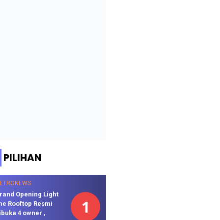
PILIHAN
ETRONEWS
rand Opening Light
1
he Rooftop Resmi
ibuka 4 owner ,