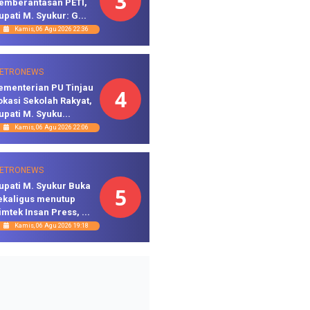
3
emberantasan PETI,
upati M. Syukur: G...
Kamis, 06 Agu 2026 22:36
ETRONEWS
ementerian PU Tinjau
4
okasi Sekolah Rakyat,
upati M. Syuku...
Kamis, 06 Agu 2026 22:06
ETRONEWS
upati M. Syukur Buka
5
ekaligus menutup
imtek Insan Press, ...
Kamis, 06 Agu 2026 19:18