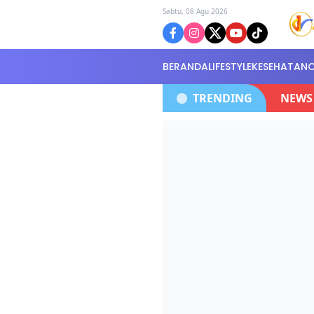
Sabtu, 08 Agu 2026
BERANDA
LIFESTYLE
KESEHATAN
i Serahkan Di Kantor Polisi Selidiki Kasus
TRENDING
NEWS