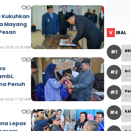
i Kukuhkan
ta Mayang
 Pesan
V
IRAL
Mar 2026 20:10 WIB
BRI
#1
29 a
ko
bri
#2
ambi,
22 a
na Penuh
Pe
#3
18 a
Mar 2026 17:29 WIB
KAI
#4
15 a
ana Lepas