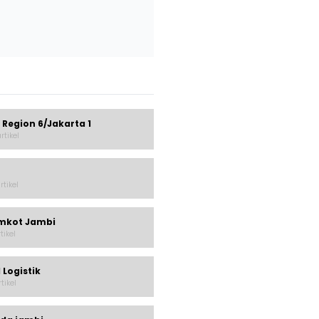
 Region 6/Jakarta 1
rtikel
rtikel
mkot Jambi
rtikel
 Logistik
rtikel