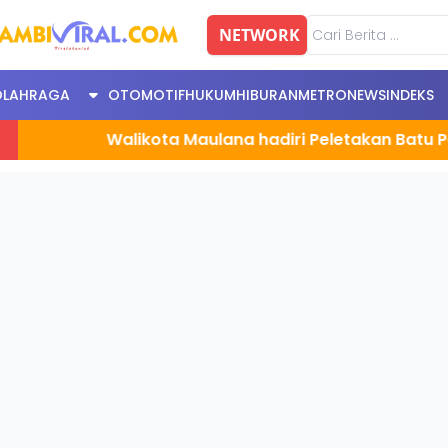
NETWORK
OLAHRAGA
OTOMOTIF
HUKUM
HIBURAN
METRONEWS
INDEKS
Walikota Maulana hadiri Peletakan Batu Pertama P