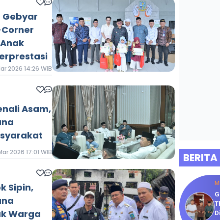
p Gebyar
Corner
-Anak
erprestasi
ar 2026 14:26 WIB
enali Asam,
ana
asyarakat
Mar 2026 17:01 WIB
BERITA
M
k Sipin,
G
ana
T
uk Warga
D