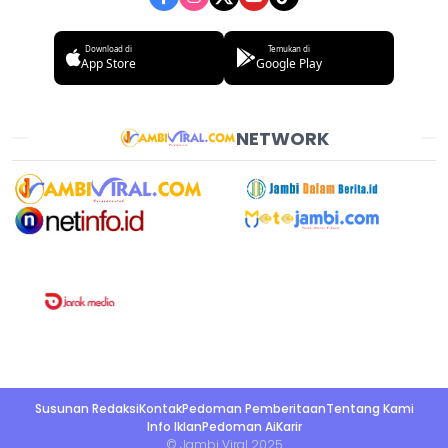
Download di
Temukan di
App Store
Google Play
NETWORK
Susunan Redaksi
Kontak
Pedoman Pemberitaan
Tentang Kami
Info Iklan
Pedoman Ai
Karir
© Jambi Viral 2025