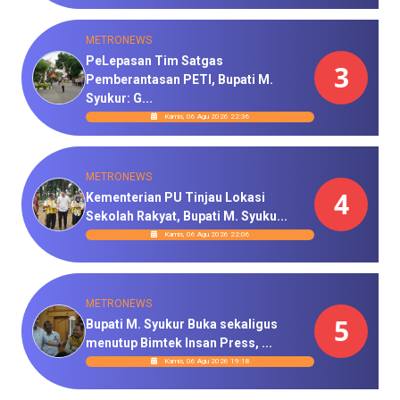
METRONEWS
PeLepasan Tim Satgas
3
Pemberantasan PETI, Bupati M.
Syukur: G...
Kamis, 06 Agu 2026 22:36
METRONEWS
4
Kementerian PU Tinjau Lokasi
Sekolah Rakyat, Bupati M. Syuku...
Kamis, 06 Agu 2026 22:06
METRONEWS
5
Bupati M. Syukur Buka sekaligus
menutup Bimtek Insan Press, ...
Kamis, 06 Agu 2026 19:18