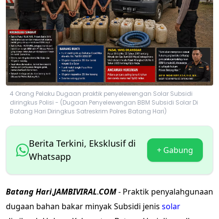
4 Orang Pelaku Dugaan praktik penyelewengan Solar Subsidi
diringkus Polisi - (Dugaan Penyelewengan BBM Subsidi Solar Di
Batang Hari Diringkus Satreskrim Polres Batang Hari)
Berita Terkini, Eksklusif di
+ Gabung
Whatsapp
Batang
Hari
,
JAMBIVIRAL
.
COM
- Praktik penyalahgunaan
dugaan bahan bakar minyak Subsidi jenis
solar