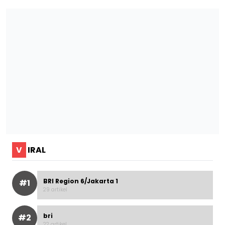
V
IRAL
BRI Region 6/Jakarta 1
#1
29 artikel
bri
#2
22 artikel