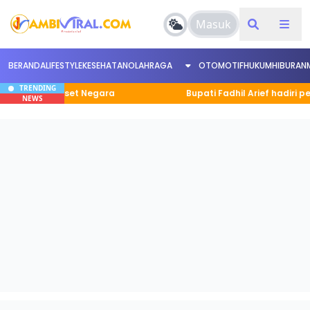
Masuk
BERANDA
LIFESTYLE
KESEHATAN
OLAHRAGA
OTOMOTIF
HUKUM
HIBURAN
TRENDING
atan Aset Negara
Bupati Fadhil Arief hadiri peresmi
NEWS