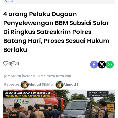
4 orang Pelaku Dugaan
Penyelewengan BBM Subsidi Solar
Di Ringkus Satreskrim Polres
Batang Hari, Proses Sesuai Hukum
Berlaku
0
0
jambiviral |
Selasa, 19 Mei 2026 18:29 WIB
Reporter :
Ahmad S
Editor :
Ahmad S