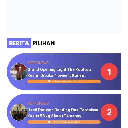
BERITA
PILIHAN
METRONEWS
1
Grand Opening Light The Rooftop
Resmi Dibuka 4 owner , Konse...
Sabtu, 08 Agu 2026 17:39
METRONEWS
2
Hasil Putusan Banding Dua Terdakwa
Kasus 58 kg Shabu Temanny...
Kamis, 06 Agu 2026 22:53