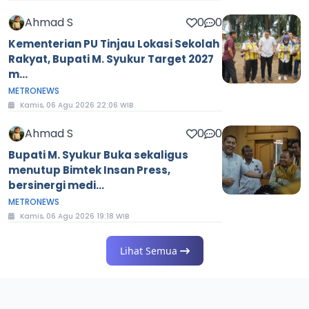
Ahmad S
0
0
Kementerian PU Tinjau Lokasi Sekolah
Rakyat, Bupati M. Syukur Target 2027
m...
METRONEWS
Kamis, 06 Agu 2026 22:06 WIB
Ahmad S
0
0
Bupati M. Syukur Buka sekaligus
menutup Bimtek Insan Press,
bersinergi medi...
METRONEWS
Kamis, 06 Agu 2026 19:18 WIB
Lihat Semua