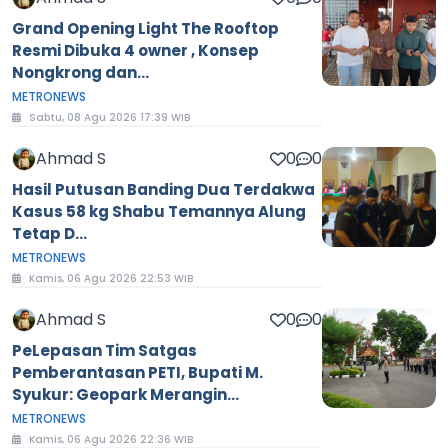
Grand Opening Light The Rooftop
Resmi Dibuka 4 owner , Konsep
Nongkrong dan...
METRONEWS
Sabtu, 08 Agu 2026 17:39 WIB
Ahmad S
0
0
Hasil Putusan Banding Dua Terdakwa
Kasus 58 kg Shabu Temannya Alung
Tetap D...
METRONEWS
Kamis, 06 Agu 2026 22:53 WIB
Ahmad S
0
0
PeLepasan Tim Satgas
Pemberantasan PETI, Bupati M.
Syukur: Geopark Merangin...
METRONEWS
Kamis, 06 Agu 2026 22:36 WIB