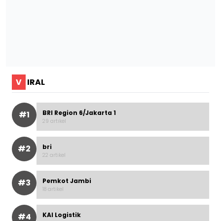
V
IRAL
BRI Region 6/Jakarta 1
#1
29 artikel
bri
#2
22 artikel
Pemkot Jambi
#3
18 artikel
KAI Logistik
#4