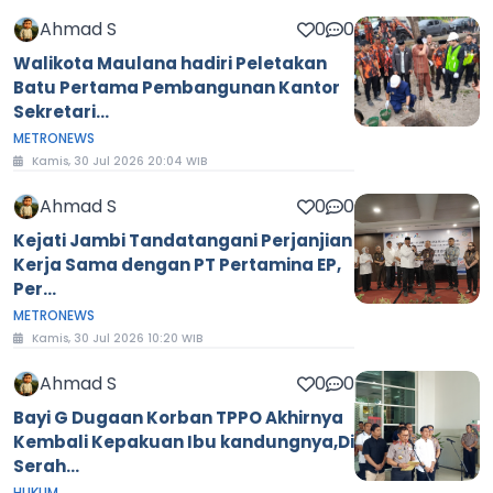
Ahmad S
0
0
Walikota Maulana hadiri Peletakan
Batu Pertama Pembangunan Kantor
Sekretari...
METRONEWS
Kamis, 30 Jul 2026 20:04 WIB
Ahmad S
0
0
Kejati Jambi Tandatangani Perjanjian
Kerja Sama dengan PT Pertamina EP,
Per...
METRONEWS
Kamis, 30 Jul 2026 10:20 WIB
Ahmad S
0
0
Bayi G Dugaan Korban TPPO Akhirnya
Kembali Kepakuan Ibu kandungnya,Di
Serah...
HUKUM