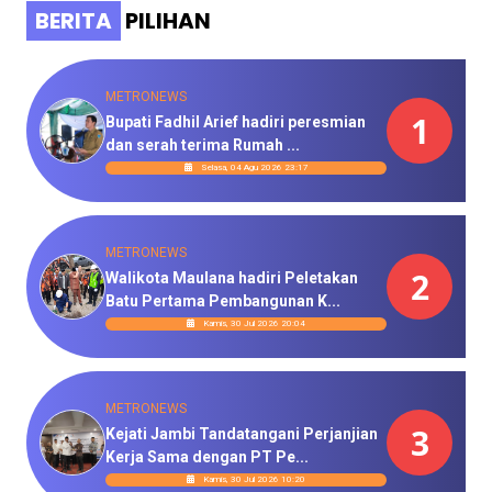
BERITA
PILIHAN
METRONEWS
1
Bupati Fadhil Arief hadiri peresmian
dan serah terima Rumah ...
Selasa, 04 Agu 2026 23:17
METRONEWS
2
Walikota Maulana hadiri Peletakan
Batu Pertama Pembangunan K...
Kamis, 30 Jul 2026 20:04
METRONEWS
3
Kejati Jambi Tandatangani Perjanjian
Kerja Sama dengan PT Pe...
Kamis, 30 Jul 2026 10:20