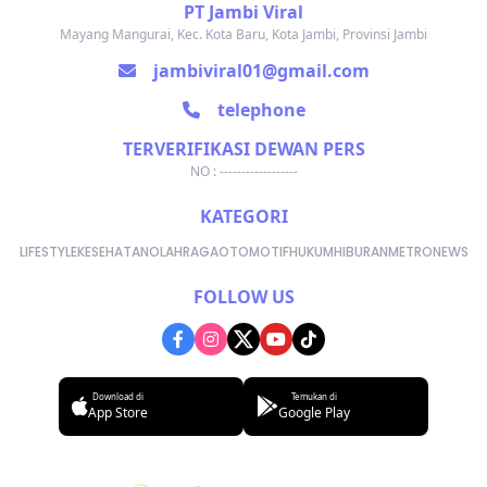
PT Jambi Viral
Mayang Mangurai, Kec. Kota Baru, Kota Jambi, Provinsi Jambi
jambiviral01@gmail.com
telephone
TERVERIFIKASI DEWAN PERS
NO : ------------------
KATEGORI
LIFESTYLE
KESEHATAN
OLAHRAGA
OTOMOTIF
HUKUM
HIBURAN
METRONEWS
FOLLOW US
Download di
Temukan di
App Store
Google Play