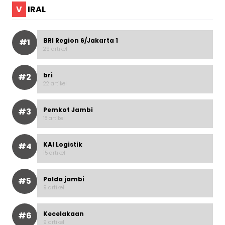
V
IRAL
BRI Region 6/Jakarta 1
#1
29 artikel
bri
#2
22 artikel
Pemkot Jambi
#3
18 artikel
KAI Logistik
#4
15 artikel
Polda jambi
#5
9 artikel
Kecelakaan
#6
9 artikel