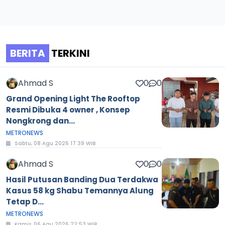
BERITA
TERKINI
Ahmad S
0
0
Grand Opening Light The Rooftop
Resmi Dibuka 4 owner , Konsep
Nongkrong dan...
METRONEWS
Sabtu, 08 Agu 2026 17:39 WIB
Ahmad S
0
0
Hasil Putusan Banding Dua Terdakwa
Kasus 58 kg Shabu Temannya Alung
Tetap D...
METRONEWS
Kamis, 06 Agu 2026 22:53 WIB