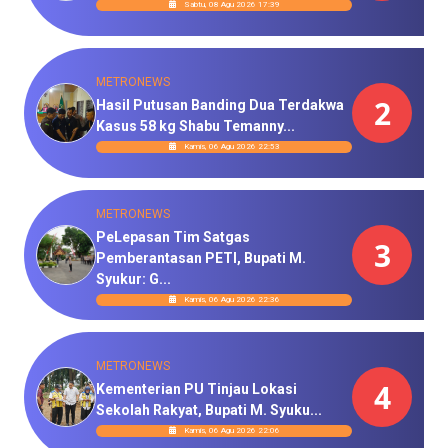
Sabtu, 08 Agu 2026 17:39
METRONEWS
2
Hasil Putusan Banding Dua Terdakwa
Kasus 58 kg Shabu Temanny...
Kamis, 06 Agu 2026 22:53
METRONEWS
PeLepasan Tim Satgas
3
Pemberantasan PETI, Bupati M.
Syukur: G...
Kamis, 06 Agu 2026 22:36
METRONEWS
4
Kementerian PU Tinjau Lokasi
Sekolah Rakyat, Bupati M. Syuku...
Kamis, 06 Agu 2026 22:06