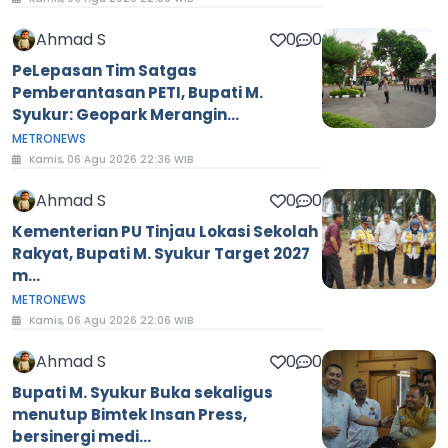
Ahmad S
0
0
PeLepasan Tim Satgas
Pemberantasan PETI, Bupati M.
Syukur: Geopark Merangin...
METRONEWS
Kamis, 06 Agu 2026 22:36 WIB
Ahmad S
0
0
Kementerian PU Tinjau Lokasi Sekolah
Rakyat, Bupati M. Syukur Target 2027
m...
METRONEWS
Kamis, 06 Agu 2026 22:06 WIB
Ahmad S
0
0
Bupati M. Syukur Buka sekaligus
menutup Bimtek Insan Press,
bersinergi medi...