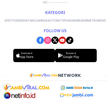
NO : ------------------
KATEGORI
LIFESTYLE
KESEHATAN
OLAHRAGA
OTOMOTIF
HUKUM
HIBURAN
METRONEWS
FOLLOW US
Download di
Temukan di
App Store
Google Play
NETWORK