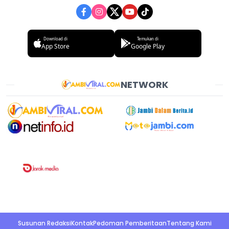
Download di
Temukan di
App Store
Google Play
NETWORK
Susunan Redaksi
Kontak
Pedoman Pemberitaan
Tentang Kami