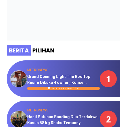
BERITA
PILIHAN
METRONEWS
1
Grand Opening Light The Rooftop
Resmi Dibuka 4 owner , Konse...
Sabtu, 08 Agu 2026 17:39
METRONEWS
2
Hasil Putusan Banding Dua Terdakwa
Kasus 58 kg Shabu Temanny...