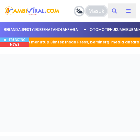
Masuk
BERANDA
LIFESTYLE
KESEHATAN
OLAHRAGA
OTOMOTIF
HUKUM
HIBURAN
TRENDING
aligus menutup Bimtek Insan Press, bersinergi media antara pemerint
NEWS