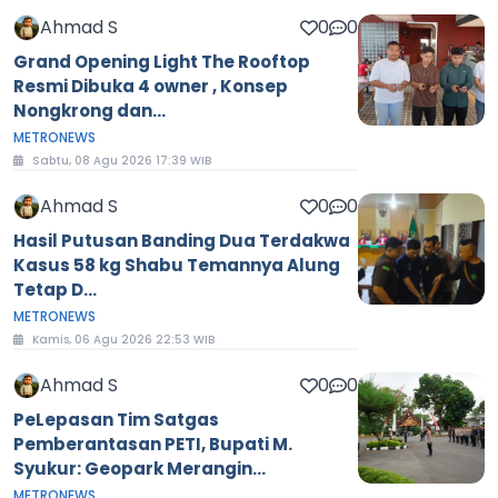
Ahmad S
0
0
Grand Opening Light The Rooftop
Resmi Dibuka 4 owner , Konsep
Nongkrong dan...
METRONEWS
Sabtu, 08 Agu 2026 17:39 WIB
Ahmad S
0
0
Hasil Putusan Banding Dua Terdakwa
Kasus 58 kg Shabu Temannya Alung
Tetap D...
METRONEWS
Kamis, 06 Agu 2026 22:53 WIB
Ahmad S
0
0
PeLepasan Tim Satgas
Pemberantasan PETI, Bupati M.
Syukur: Geopark Merangin...
METRONEWS