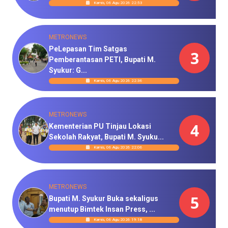
Kamis, 06 Agu 2026 22:53
METRONEWS
PeLepasan Tim Satgas
3
Pemberantasan PETI, Bupati M.
Syukur: G...
Kamis, 06 Agu 2026 22:36
METRONEWS
4
Kementerian PU Tinjau Lokasi
Sekolah Rakyat, Bupati M. Syuku...
Kamis, 06 Agu 2026 22:06
METRONEWS
5
Bupati M. Syukur Buka sekaligus
menutup Bimtek Insan Press, ...
Kamis, 06 Agu 2026 19:18