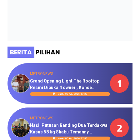
BERITA
PILIHAN
METRONEWS
1
Grand Opening Light The Rooftop
Resmi Dibuka 4 owner , Konse...
Sabtu, 08 Agu 2026 17:39
METRONEWS
2
Hasil Putusan Banding Dua Terdakwa
Kasus 58 kg Shabu Temanny...
Kamis, 06 Agu 2026 22:53