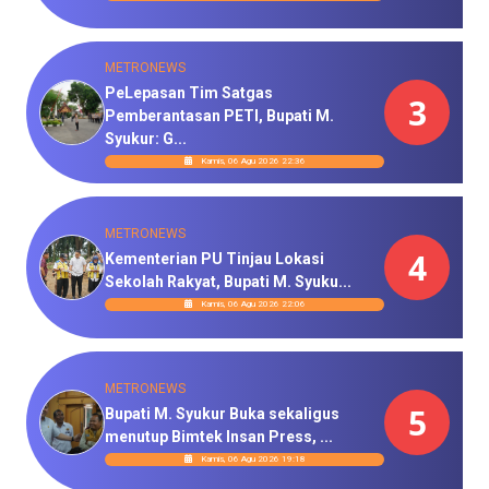
METRONEWS
PeLepasan Tim Satgas
3
Pemberantasan PETI, Bupati M.
Syukur: G...
Kamis, 06 Agu 2026 22:36
METRONEWS
4
Kementerian PU Tinjau Lokasi
Sekolah Rakyat, Bupati M. Syuku...
Kamis, 06 Agu 2026 22:06
METRONEWS
5
Bupati M. Syukur Buka sekaligus
menutup Bimtek Insan Press, ...
Kamis, 06 Agu 2026 19:18