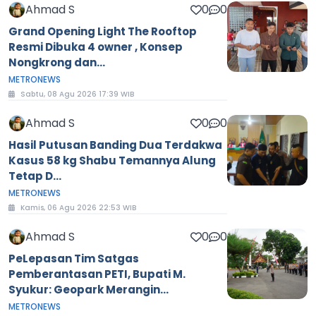
Ahmad S
0
0
Grand Opening Light The Rooftop
Resmi Dibuka 4 owner , Konsep
Nongkrong dan...
METRONEWS
Sabtu, 08 Agu 2026 17:39 WIB
Ahmad S
0
0
Hasil Putusan Banding Dua Terdakwa
Kasus 58 kg Shabu Temannya Alung
Tetap D...
METRONEWS
Kamis, 06 Agu 2026 22:53 WIB
Ahmad S
0
0
PeLepasan Tim Satgas
Pemberantasan PETI, Bupati M.
Syukur: Geopark Merangin...
METRONEWS