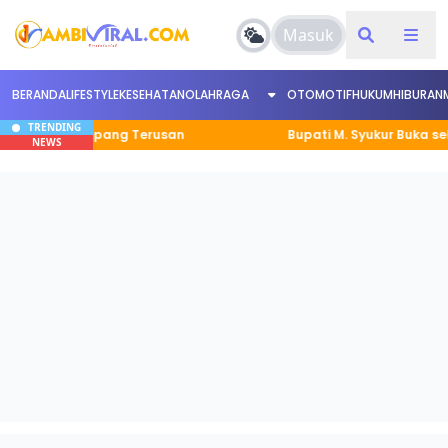
Masuk
BERANDA
LIFESTYLE
KESEHATAN
OLAHRAGA
OTOMOTIF
HUKUM
HIBURAN
TRENDING
Desa Simpang Terusan
Bupati M. Syukur Buka sekaligus
NEWS