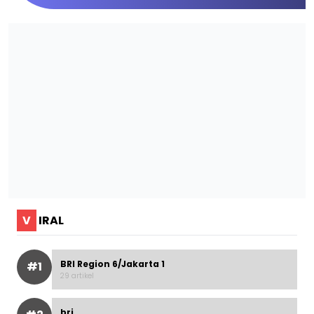
V
IRAL
BRI Region 6/Jakarta 1
#1
29 artikel
bri