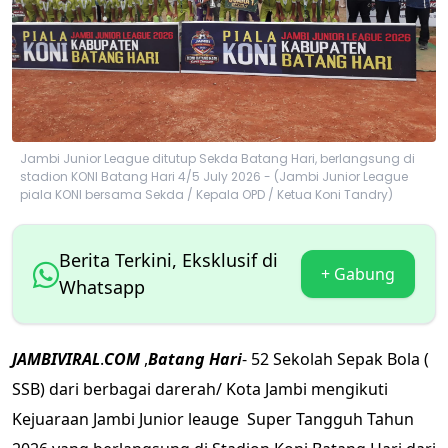
Jambi Junior League ditutup Sekda Batang Hari, berlangsung di
stadion KONI Batang Hari 4/5 July 2026 - (Jambi Junior League
piala KONI bersama Sekda / Kepala OPD / Ketua Koni Tandry)
Berita Terkini, Eksklusif di
+ Gabung
Whatsapp
JAMBIVIRAL
.
COM
,
Batang
Hari
- 52 Sekolah Sepak Bola (
SSB) dari berbagai darerah/ Kota Jambi mengikuti
Kejuaraan Jambi Junior leauge Super Tangguh Tahun