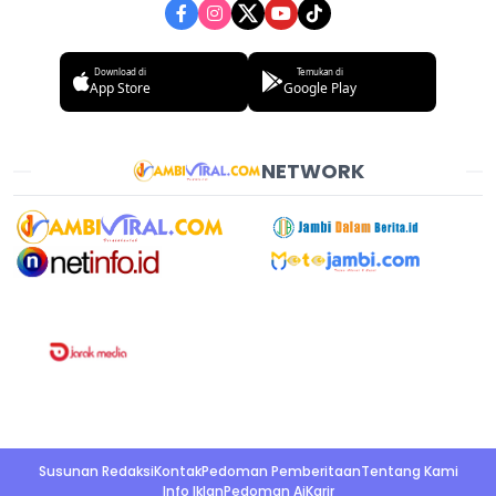
Download di
Temukan di
App Store
Google Play
NETWORK
Susunan Redaksi
Kontak
Pedoman Pemberitaan
Tentang Kami
Info Iklan
Pedoman Ai
Karir