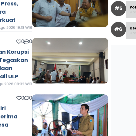
Press,
Po
#5
ra
9 ar
rkuat
gu 2026 19:18 WIB
Ke
#6
9 ar
0
0
an Korupsi
 Tegaskan
daan
li ULP
gu 2026 09:32 WIB
0
0
iri
terima
esa