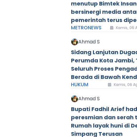
menutup Bimtek Insan 
bersinergi media anta
pemerintah terus dipe
METRONEWS
Kamis, 06 A
Ahmad S
Sidang Lanjutan Duga
Perumda Kota Jambi,
Seluruh Proses Penga
Berada di Bawah Kenda
HUKUM
Kamis, 06 A
Ahmad S
Bupati Fadhil Arief had
peresmian dan serah 
Rumah layak huni di D
Simpang Terusan