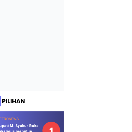
PILIHAN
ETRONEWS
upati M. Syukur Buka
1
ekaligus menutup