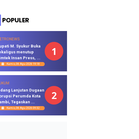
POPULER
ETRONEWS
upati M. Syukur Buka
1
ekaligus menutup
imtek Insan Press, ...
Kamis, 06 Agu 2026 19:18
UKUM
idang Lanjutan Dugaan
2
orupsi Perumda Kota
ambi, Tegaskan ...
Kamis, 06 Agu 2026 09:32