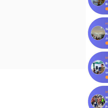
B
H
S
K
J
M
B
h
s
M
W
P
P