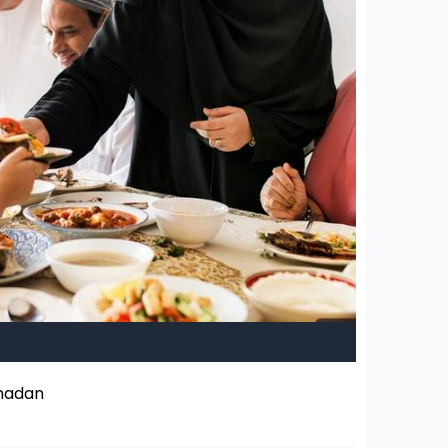
Berbuka p
amadan