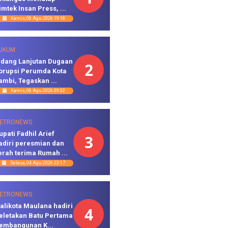
imtek Insan Press, ...
Kamis, 06 Agu 2026 19:18
UKUM
idang Lanjutan Dugaan
2
orupsi Perumda Kota
ambi, Tegaskan ...
Kamis, 06 Agu 2026 09:32
ETRONEWS
upati Fadhil Arief
3
adiri peresmian dan
erah terima Rumah ...
Selasa, 04 Agu 2026 23:17
ETRONEWS
alikota Maulana hadiri
4
eletakan Batu Pertama
embangunan K...