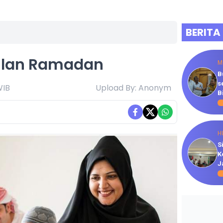
BERITA
ulan Ramadan
M
B
s
WIB
Upload By: Anonym
B
H
S
K
J