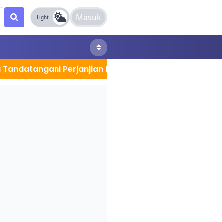
Masuk
Light
ngani Perjanjian Kerja Sama dengan PT Pertamina EP,