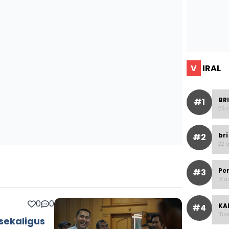
V
IRAL
BRI
#1
29 a
bri
#2
22 a
Pe
#3
18 a
0
0
KAI
#4
15 a
sekaligus