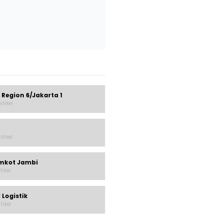
 Region 6/Jakarta 1
rtikel
rtikel
mkot Jambi
rtikel
 Logistik
rtikel