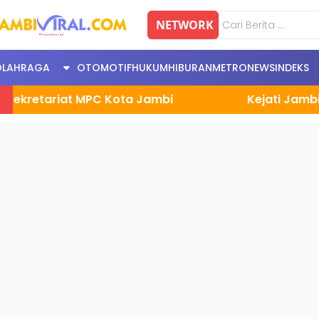
NETWORK
OLAHRAGA
OTOMOTIF
HUKUM
HIBURAN
METRONEWS
INDEKS
riat MPC Kota Jambi
Kejati Jambi Tandata