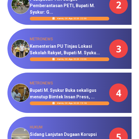
2
Pemberantasan PETI, Bupati M.
Syukur: G...
Kamis, 06 Agu 2026 22:36
METRONEWS
3
Kementerian PU Tinjau Lokasi
Sekolah Rakyat, Bupati M. Syuku...
Kamis, 06 Agu 2026 22:06
METRONEWS
4
Bupati M. Syukur Buka sekaligus
menutup Bimtek Insan Press, ...
Kamis, 06 Agu 2026 19:18
HUKUM
5
Sidang Lanjutan Dugaan Korupsi