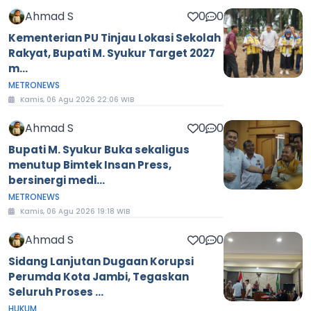
Ahmad S
0
0
Kementerian PU Tinjau Lokasi Sekolah
Rakyat, Bupati M. Syukur Target 2027
m...
METRONEWS
Kamis, 06 Agu 2026 22:06 WIB
Ahmad S
0
0
Bupati M. Syukur Buka sekaligus
menutup Bimtek Insan Press,
bersinergi medi...
METRONEWS
Kamis, 06 Agu 2026 19:18 WIB
Ahmad S
0
0
Sidang Lanjutan Dugaan Korupsi
Perumda Kota Jambi, Tegaskan
Seluruh Proses ...
HUKUM