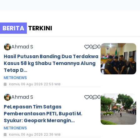
BERITA
TERKINI
Ahmad S
0
0
Hasil Putusan Banding Dua Terdakwa
Kasus 58 kg Shabu Temannya Alung
Tetap D...
METRONEWS
Kamis, 06 Agu 2026 22:53 WIB
Ahmad S
0
0
PeLepasan Tim Satgas
Pemberantasan PETI, Bupati M.
Syukur: Geopark Merangin...
METRONEWS
Kamis, 06 Agu 2026 22:36 WIB