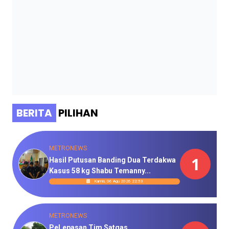
BERITA
PILIHAN
METRONEWS
1
Hasil Putusan Banding Dua Terdakwa
Kasus 58 kg Shabu Temanny...
Kamis, 06 Agu 2026 22:53
METRONEWS
PeLepasan Tim Satgas