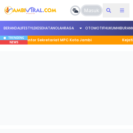
Masuk
BERANDA
LIFESTYLE
KESEHATAN
OLAHRAGA
OTOMOTIF
HUKUM
HIBURAN
TRENDING
unan Kantor Sekretariat MPC Kota Jambi
Kejati Jamb
NEWS