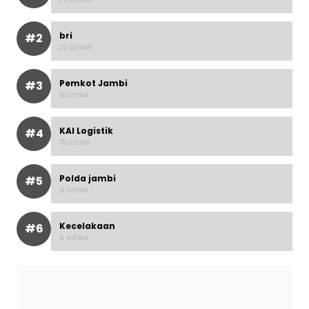
bri
#2
22 artikel
Pemkot Jambi
#3
18 artikel
KAI Logistik
#4
15 artikel
Polda jambi
#5
9 artikel
Kecelakaan
#6
9 artikel