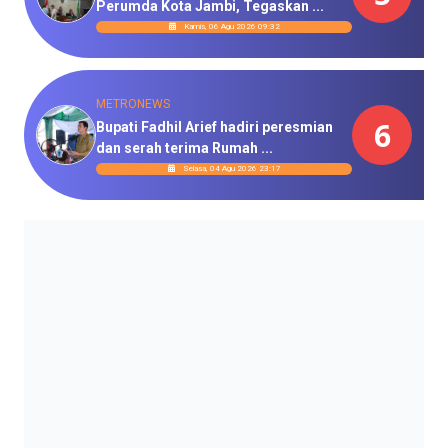
Perumda Kota Jambi, Tegaskan ...
Kamis, 06 Agu 2026 09:32
METRONEWS
6
Bupati Fadhil Arief hadiri peresmian
dan serah terima Rumah ...
Selasa, 04 Agu 2026 23:17