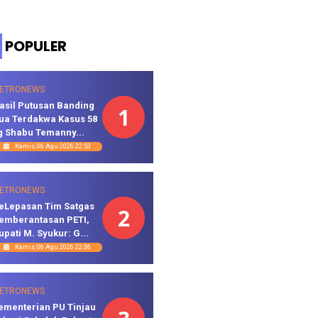
POPULER
ETRONEWS
asil Putusan Banding
1
ua Terdakwa Kasus 58
g Shabu Temanny...
Kamis, 06 Agu 2026 22:53
ETRONEWS
eLepasan Tim Satgas
2
emberantasan PETI,
upati M. Syukur: G...
Kamis, 06 Agu 2026 22:36
ETRONEWS
ementerian PU Tinjau