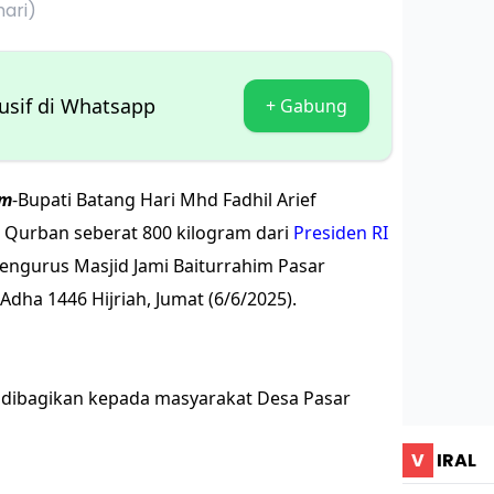
hari)
lusif di Whatsapp
+ Gabung
m
-Bupati Batang Hari Mhd Fadhil Arief
 Qurban seberat 800 kilogram dari
Presiden RI
ngurus Masjid Jami Baiturrahim Pasar
Adha 1446 Hijriah, Jumat (6/6/2025).
 dibagikan kepada masyarakat Desa Pasar
V
IRAL