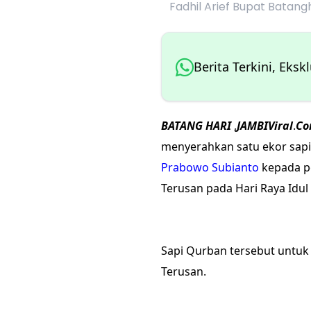
Fadhil Arief Bupat Batang
Berita Terkini, Eksk
BATANG
HARI
,
JAMBIViral
.
Co
menyerahkan satu ekor sapi
Prabowo Subianto
kepada pe
Terusan pada Hari Raya Idul 
Sapi Qurban tersebut untuk
Terusan.