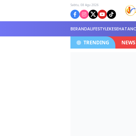
Sabtu, 08 Agu 2026
BERANDA
LIFESTYLE
KESEHATAN
nya,Di Serahkan Di Kantor Polisi Selidiki Kasus
TRENDING
NEWS