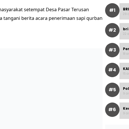
masyarakat setempat Desa Pasar Terusan
BRI
#1
29 a
a tangani berita acara penerimaan sapi qurban
bri
#2
22 a
Pe
#3
18 a
KAI
#4
15 a
Po
#5
9 ar
Ke
#6
9 ar