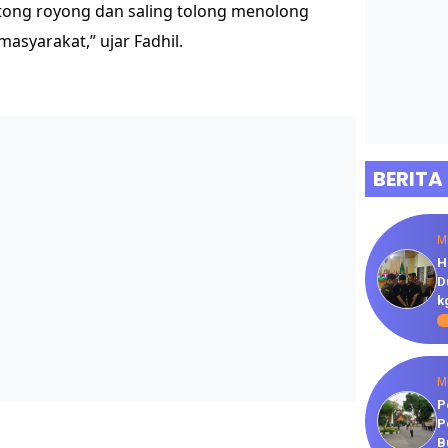
tong royong dan saling tolong menolong
asyarakat,” ujar Fadhil.
BERITA
M
H
D
k
M
P
P
B