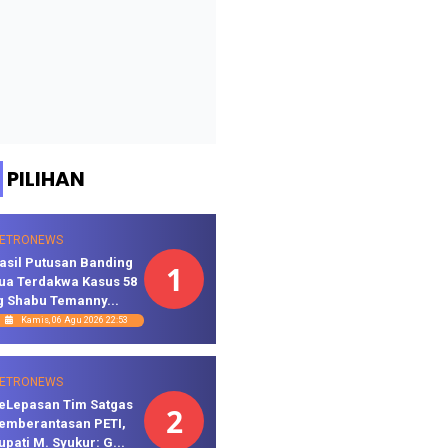
PILIHAN
ETRONEWS
asil Putusan Banding
1
ua Terdakwa Kasus 58
g Shabu Temanny...
Kamis, 06 Agu 2026 22:53
ETRONEWS
eLepasan Tim Satgas
2
emberantasan PETI,
upati M. Syukur: G...