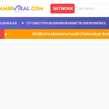
NETWORK
OLAHRAGA
OTOMOTIF
HUKUM
HIBURAN
METRONEWS
INDEKS
Walikota Maulana hadiri Peletakan Batu Pert