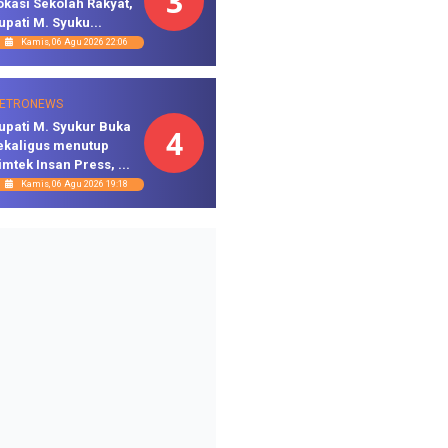
3
okasi Sekolah Rakyat,
upati M. Syuku...
Kamis, 06 Agu 2026 22:06
ETRONEWS
upati M. Syukur Buka
4
ekaligus menutup
imtek Insan Press, ...
Kamis, 06 Agu 2026 19:18