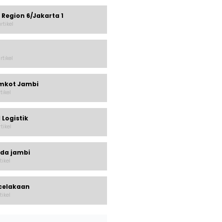
 Region 6/Jakarta 1
rtikel
rtikel
mkot Jambi
rtikel
 Logistik
rtikel
lda jambi
tikel
celakaan
tikel