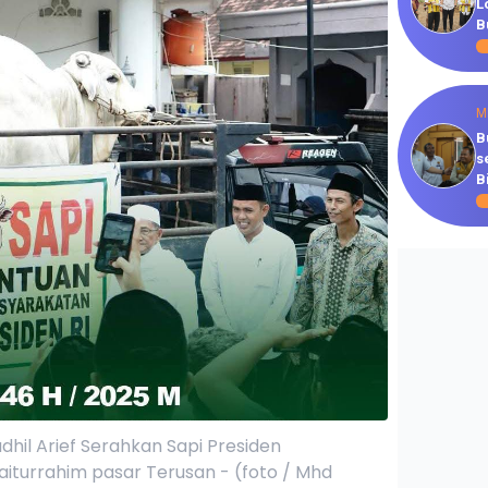
L
B
M
B
s
B
dhil Arief Serahkan Sapi Presiden
aiturrahim pasar Terusan - (foto / Mhd