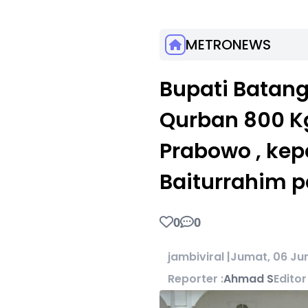
METRONEWS
Bupati Batang
Qurban 800 Kg
Prabowo , ke
Baiturrahim p
0
0
jambiviral |
Jumat, 06 Jun
Reporter :
Ahmad S
Editor 