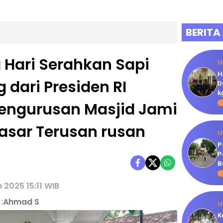
BERITA
 Hari Serahkan Sapi
M
H
 dari Presiden RI
D
k
pengurusan Masjid Jami
asar Terusan rusan
M
P
P
B
 2025 15:11 WIB
:
Ahmad S
M
K