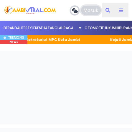
Masuk
BERANDA
LIFESTYLE
KESEHATAN
OLAHRAGA
OTOMOTIF
HUKUM
HIBURAN
TRENDING
tor Sekretariat MPC Kota Jambi
Kejati Jambi Tandat
NEWS