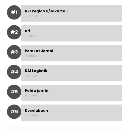
BRI Region 6/Jakarta 1
#1
29 artikel
bri
#2
22 artikel
Pemkot Jambi
#3
18 artikel
KAI Logistik
#4
15 artikel
Polda jambi
#5
9 artikel
Kecelakaan
#6
9 artikel