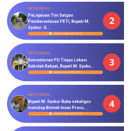
METRONEWS
PeLepasan Tim Satgas
2
Pemberantasan PETI, Bupati M.
Syukur: G...
Kamis, 06 Agu 2026 22:36
METRONEWS
3
Kementerian PU Tinjau Lokasi
Sekolah Rakyat, Bupati M. Syuku...
Kamis, 06 Agu 2026 22:06
METRONEWS
4
Bupati M. Syukur Buka sekaligus
menutup Bimtek Insan Press, ...
Kamis, 06 Agu 2026 19:18