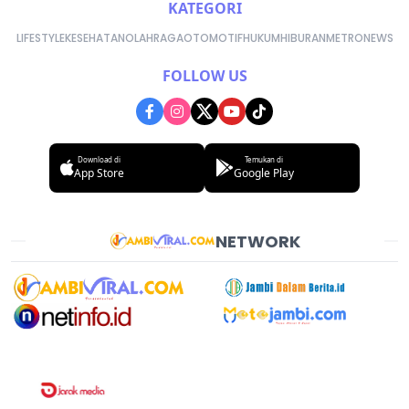
KATEGORI
LIFESTYLE
KESEHATAN
OLAHRAGA
OTOMOTIF
HUKUM
HIBURAN
METRONEWS
FOLLOW US
Download di
Temukan di
App Store
Google Play
NETWORK