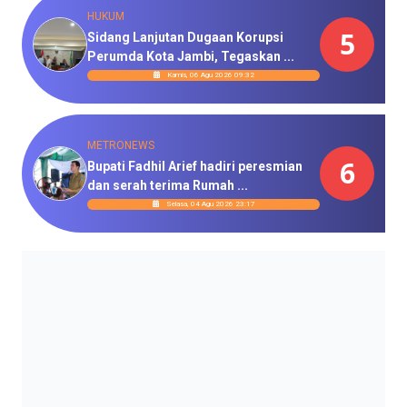
HUKUM
5
Sidang Lanjutan Dugaan Korupsi
Perumda Kota Jambi, Tegaskan ...
Kamis, 06 Agu 2026 09:32
METRONEWS
6
Bupati Fadhil Arief hadiri peresmian
dan serah terima Rumah ...
Selasa, 04 Agu 2026 23:17