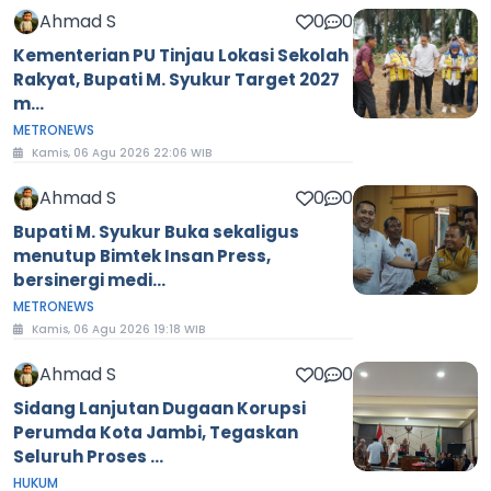
Ahmad S
0
0
Kementerian PU Tinjau Lokasi Sekolah
Rakyat, Bupati M. Syukur Target 2027
m...
METRONEWS
Kamis, 06 Agu 2026 22:06 WIB
Ahmad S
0
0
Bupati M. Syukur Buka sekaligus
menutup Bimtek Insan Press,
bersinergi medi...
METRONEWS
Kamis, 06 Agu 2026 19:18 WIB
Ahmad S
0
0
Sidang Lanjutan Dugaan Korupsi
Perumda Kota Jambi, Tegaskan
Seluruh Proses ...
HUKUM