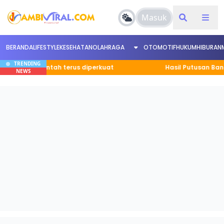
Masuk
BERANDA
LIFESTYLE
KESEHATAN
OLAHRAGA
OTOMOTIF
HUKUM
HIBURAN
TRENDING
pemerintah terus diperkuat
Hasil Putusan Banding Du
NEWS