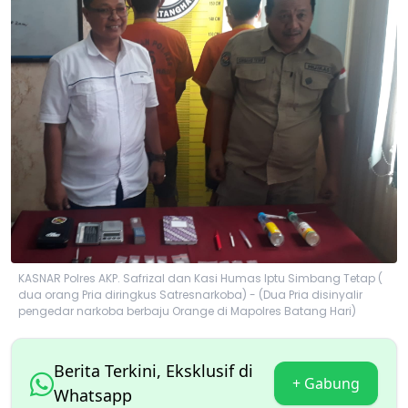
KASNAR Polres AKP. Safrizal dan Kasi Humas Iptu Simbang Tetap (
dua orang Pria diringkus Satresnarkoba) - (Dua Pria disinyalir
pengedar narkoba berbaju Orange di Mapolres Batang Hari)
Berita Terkini, Eksklusif di
+ Gabung
Whatsapp