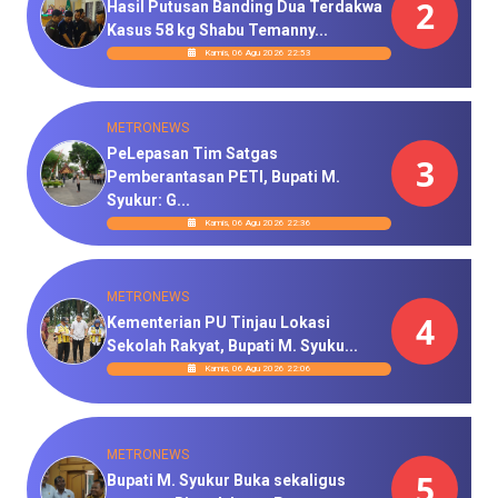
2
Hasil Putusan Banding Dua Terdakwa
Kasus 58 kg Shabu Temanny...
Kamis, 06 Agu 2026 22:53
METRONEWS
PeLepasan Tim Satgas
3
Pemberantasan PETI, Bupati M.
Syukur: G...
Kamis, 06 Agu 2026 22:36
METRONEWS
4
Kementerian PU Tinjau Lokasi
Sekolah Rakyat, Bupati M. Syuku...
Kamis, 06 Agu 2026 22:06
METRONEWS
5
Bupati M. Syukur Buka sekaligus