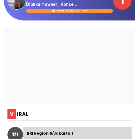
1
Dibuka 4 owner , Konse...
Sabtu, 08 Agu 2026 17:39
V
IRAL
BRI Region 6/Jakarta 1
#1
29 artikel