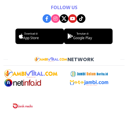
FOLLOW US
Download di
Temukan di
App Store
Google Play
NETWORK