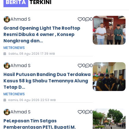
BERITA
TERKINI
Ahmad S
0
0
Grand Opening Light The Rooftop
Resmi Dibuka 4 owner , Konsep
Nongkrong dan...
METRONEWS
Sabtu, 08 Agu 2026 17:39 WIB
Ahmad S
0
0
Hasil Putusan Banding Dua Terdakwa
Kasus 58 kg Shabu Temannya Alung
Tetap D...
METRONEWS
Kamis, 06 Agu 2026 22:53 WIB
Ahmad S
0
0
PeLepasan Tim Satgas
Pemberantasan PETI, Bupati M.