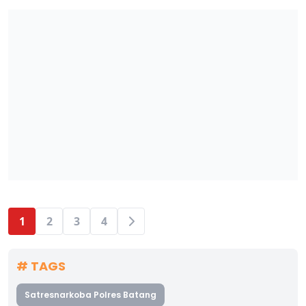
1
2
3
4
# TAGS
Satresnarkoba Polres Batang