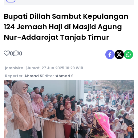
Bupati Dillah Sambut Kepulangan
124 Jemaah Haji di Masjid Agung
Nur-Addarojat Tanjab Timur
0
0
jambiviral |
Jumat, 27 Jun 2025 16:29 WIB
Reporter :
Ahmad S
Editor :
Ahmad S