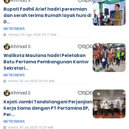
Ahmad S
0
0
Bupati Fadhil Arief hadiri peresmian
dan serah terima Rumah layak huni di
D...
METRONEWS
Selasa, 04 Agu 2026 23:17 WIB
Ahmad S
0
0
Walikota Maulana hadiri Peletakan
Batu Pertama Pembangunan Kantor
Sekretari...
METRONEWS
Kamis, 30 Jul 2026 20:04 WIB
Ahmad S
0
0
Kejati Jambi Tandatangani Perjanjian
Kerja Sama dengan PT Pertamina EP,
Per...
METRONEWS
Kamis, 30 Jul 2026 10:20 WIB