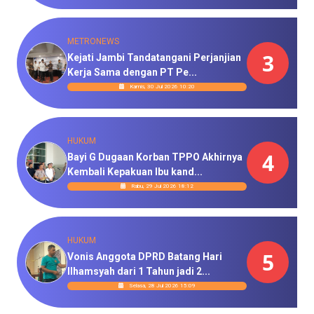
METRONEWS
3
Kejati Jambi Tandatangani Perjanjian
Kerja Sama dengan PT Pe...
Kamis, 30 Jul 2026 10:20
HUKUM
4
Bayi G Dugaan Korban TPPO Akhirnya
Kembali Kepakuan Ibu kand...
Rabu, 29 Jul 2026 18:12
HUKUM
5
Vonis Anggota DPRD Batang Hari
Ilhamsyah dari 1 Tahun jadi 2...
Selasa, 28 Jul 2026 15:09