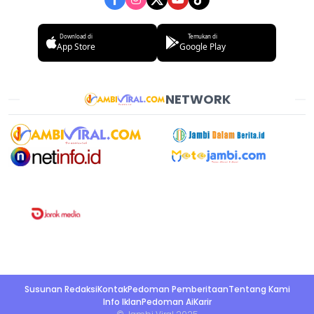
Download di
Temukan di
App Store
Google Play
NETWORK
Susunan Redaksi
Kontak
Pedoman Pemberitaan
Tentang Kami
Info Iklan
Pedoman Ai
Karir