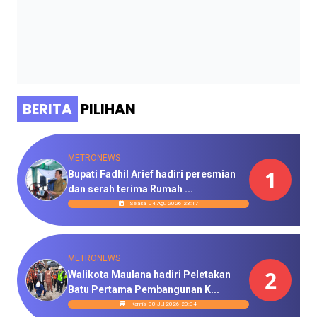
BERITA
PILIHAN
METRONEWS
1
Bupati Fadhil Arief hadiri peresmian
dan serah terima Rumah ...
Selasa, 04 Agu 2026 23:17
METRONEWS
2
Walikota Maulana hadiri Peletakan
Batu Pertama Pembangunan K...
Kamis, 30 Jul 2026 20:04