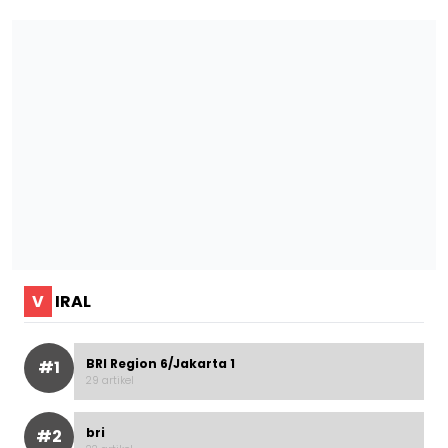
V
IRAL
BRI Region 6/Jakarta 1
#1
29 artikel
bri
#2