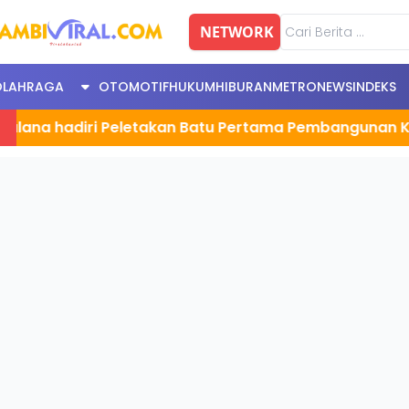
NETWORK
OLAHRAGA
OTOMOTIF
HUKUM
HIBURAN
METRONEWS
INDEKS
adiri Peletakan Batu Pertama Pembangunan Kantor Se