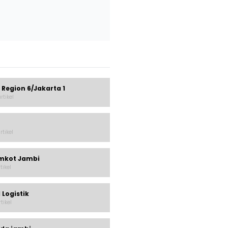
 Region 6/Jakarta 1
rtikel
rtikel
mkot Jambi
rtikel
 Logistik
rtikel