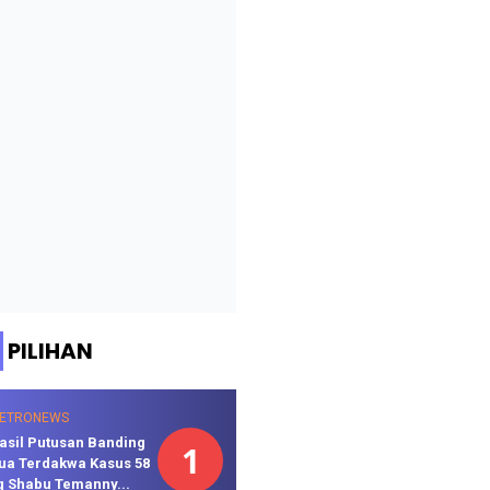
PILIHAN
ETRONEWS
asil Putusan Banding
1
ua Terdakwa Kasus 58
g Shabu Temanny...