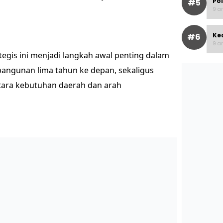
Po
#5
9 ar
Ke
#6
9 ar
gis ini menjadi langkah awal penting dalam
angunan lima tahun ke depan, sekaligus
tara kebutuhan daerah dan arah