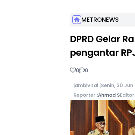
METRONEWS
DPRD Gelar Ra
pengantar RP
0
0
jambiviral |
Senin, 30 Jun
Reporter :
Ahmad S
Editor 