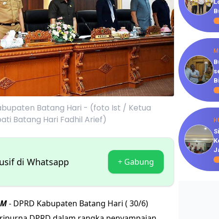
L
B
M
B
s
B
upaten Batang Hari - (foto Ist / Ketua
i Batang Hari Fadhil Arief)
H
S
K
J
lusif di Whatsapp
+ Gabung
OM
- DPRD Kabupaten Batang Hari ( 30/6)
aripurna DPRD dalam rangka penyampaian