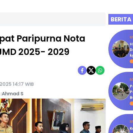
BERITA
pat Paripurna Nota
M
H
JMD 2025- 2029
D
k
M
 2025 14:17 WIB
P
P
:
Ahmad S
B
M
K