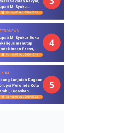
3
okasi Sekolah Rakyat,
upati M. Syuku...
Kamis, 06 Agu 2026 22:06
ETRONEWS
upati M. Syukur Buka
4
ekaligus menutup
imtek Insan Press, ...
Kamis, 06 Agu 2026 19:18
UKUM
idang Lanjutan Dugaan
5
orupsi Perumda Kota
ambi, Tegaskan ...
Kamis, 06 Agu 2026 09:32