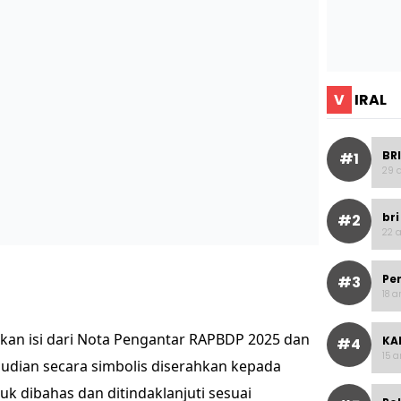
V
IRAL
BRI
#1
29 a
bri
#2
22 a
Pe
#3
18 a
rkan isi dari Nota Pengantar RAPBDP 2025 dan
KAI
#4
15 a
dian secara simbolis diserahkan kepada
uk dibahas dan ditindaklanjuti sesuai