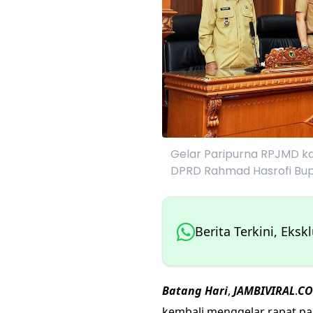
Gelar Paripurna RPJMD kab
DPRD Rahmad Hasrofi Bupat
Berita Terkini, Eksk
Batang
Hari
,
JAMBIVIRAL
.
C
kembali menggelar rapat p