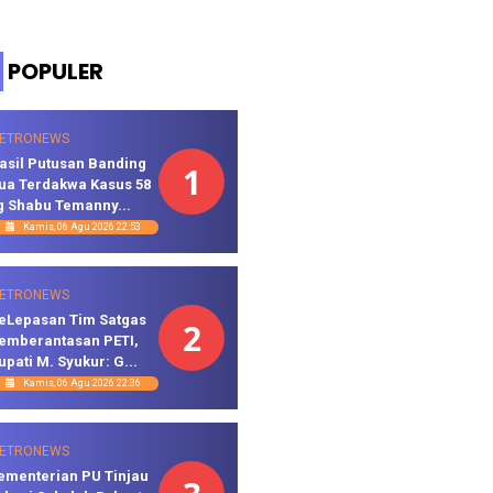
POPULER
ETRONEWS
asil Putusan Banding
1
ua Terdakwa Kasus 58
g Shabu Temanny...
Kamis, 06 Agu 2026 22:53
ETRONEWS
eLepasan Tim Satgas
2
emberantasan PETI,
upati M. Syukur: G...
Kamis, 06 Agu 2026 22:36
ETRONEWS
ementerian PU Tinjau