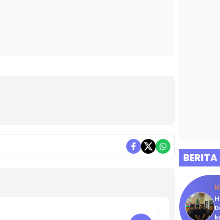
BERITA
M
H
D
k