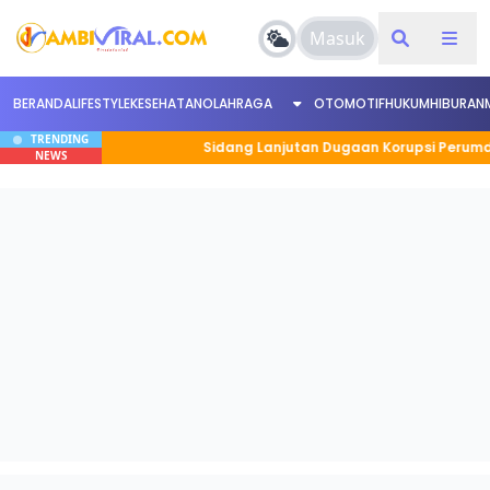
Masuk
BERANDA
LIFESTYLE
KESEHATAN
OLAHRAGA
OTOMOTIF
HUKUM
HIBURAN
TRENDING
kuat
Sidang Lanjutan Dugaan Korupsi Perumda Kota J
NEWS