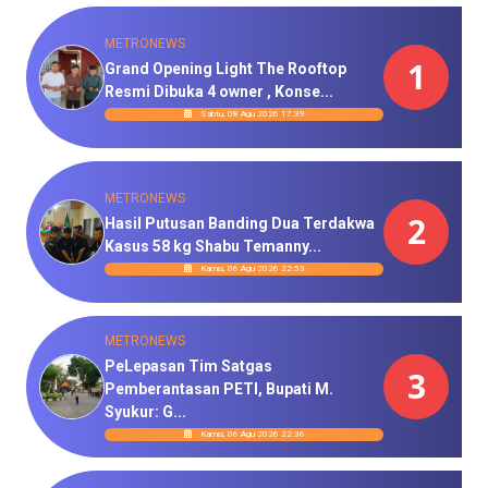
METRONEWS
1
Grand Opening Light The Rooftop
Resmi Dibuka 4 owner , Konse...
Sabtu, 08 Agu 2026 17:39
METRONEWS
2
Hasil Putusan Banding Dua Terdakwa
Kasus 58 kg Shabu Temanny...
Kamis, 06 Agu 2026 22:53
METRONEWS
PeLepasan Tim Satgas
3
Pemberantasan PETI, Bupati M.
Syukur: G...
Kamis, 06 Agu 2026 22:36