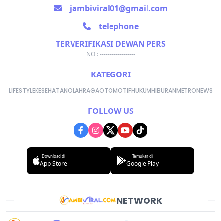
jambiviral01@gmail.com
telephone
TERVERIFIKASI DEWAN PERS
NO : ------------------
KATEGORI
LIFESTYLE
KESEHATAN
OLAHRAGA
OTOMOTIF
HUKUM
HIBURAN
METRONEWS
FOLLOW US
Download di
Temukan di
App Store
Google Play
NETWORK