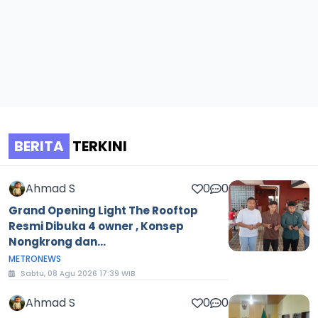
BERITA
TERKINI
Ahmad S
0
0
Grand Opening Light The Rooftop
Resmi Dibuka 4 owner , Konsep
Nongkrong dan...
METRONEWS
Sabtu, 08 Agu 2026 17:39 WIB
Ahmad S
0
0