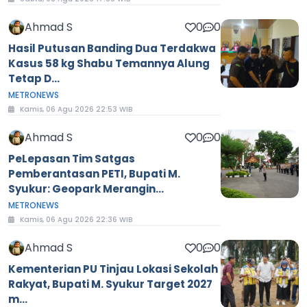
Ahmad S
0
0
Hasil Putusan Banding Dua Terdakwa
Kasus 58 kg Shabu Temannya Alung
Tetap D...
METRONEWS
Kamis, 06 Agu 2026 22:53 WIB
Ahmad S
0
0
PeLepasan Tim Satgas
Pemberantasan PETI, Bupati M.
Syukur: Geopark Merangin...
METRONEWS
Kamis, 06 Agu 2026 22:36 WIB
Ahmad S
0
0
Kementerian PU Tinjau Lokasi Sekolah
Rakyat, Bupati M. Syukur Target 2027
m...