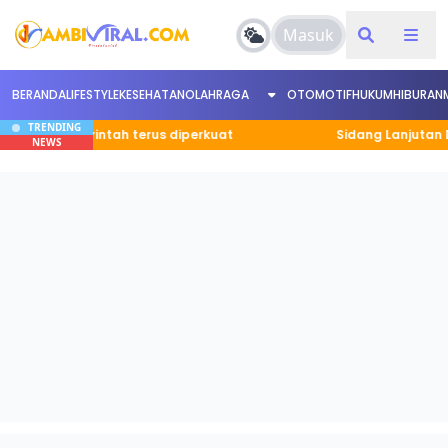
Masuk
BERANDA
LIFESTYLE
KESEHATAN
OLAHRAGA
OTOMOTIF
HUKUM
HIBURAN
TRENDING
pemerintah terus diperkuat
Sidang Lanjutan Dugaan K
NEWS