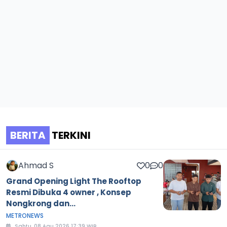
BERITA
TERKINI
Ahmad S
0
0
Grand Opening Light The Rooftop
Resmi Dibuka 4 owner , Konsep
Nongkrong dan...
METRONEWS
Sabtu, 08 Agu 2026 17:39 WIB