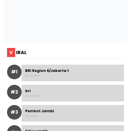
V
IRAL
BRI Region 6/Jakarta 1
#1
29 artikel
bri
#2
22 artikel
Pemkot Jambi
#3
18 artikel