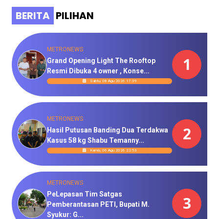
BERITA
PILIHAN
METRONEWS
1
Grand Opening Light The Rooftop
Resmi Dibuka 4 owner , Konse...
Sabtu, 08 Agu 2026 17:39
METRONEWS
2
Hasil Putusan Banding Dua Terdakwa
Kasus 58 kg Shabu Temanny...
Kamis, 06 Agu 2026 22:53
METRONEWS
PeLepasan Tim Satgas
3
Pemberantasan PETI, Bupati M.
Syukur: G...