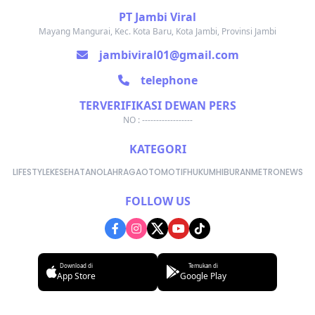
PT Jambi Viral
Mayang Mangurai, Kec. Kota Baru, Kota Jambi, Provinsi Jambi
jambiviral01@gmail.com
telephone
TERVERIFIKASI DEWAN PERS
NO : ------------------
KATEGORI
LIFESTYLE
KESEHATAN
OLAHRAGA
OTOMOTIF
HUKUM
HIBURAN
METRONEWS
FOLLOW US
Download di
Temukan di
App Store
Google Play