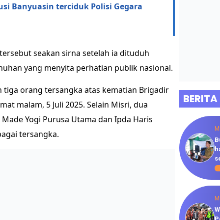
Musi Banyuasin terciduk Polisi Gegara
tersebut seakan sirna setelah ia dituduh
uhan yang menyita perhatian publik nasional.
tiga orang tersangka atas kematian Brigadir
BERITA
mat malam, 5 Juli 2025. Selain Misri, dua
 I Made Yogi Purusa Utama dan Ipda Haris
M
agai tersangka.
B
h
s
M
W
P