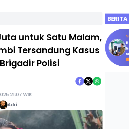
BERITA
Juta untuk Satu Malam,
M
B
ambi Tersandung Kasus
h
s
igadir Polisi
2025 21:07 WIB
Adri