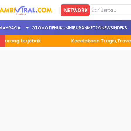
NETWORK
OLAHRAGA
OTOMOTIF
HUKUM
HIBURAN
METRONEWS
INDEKS
terjebak
Kecelakaan Tragis,Travel Sumbar