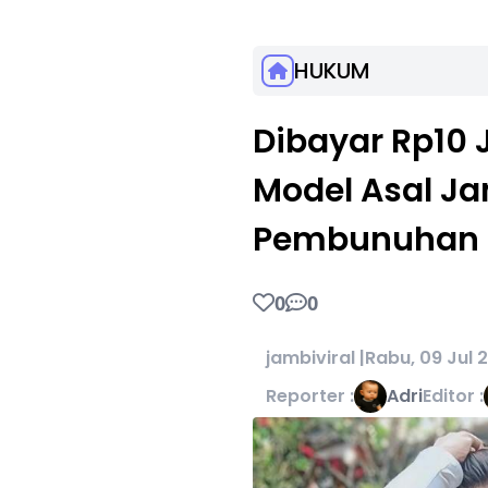
HUKUM
Dibayar Rp10 
Model Asal J
Pembunuhan Br
0
0
jambiviral |
Rabu, 09 Jul 
Reporter :
Adri
Editor :