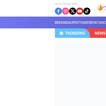
Kamis, 06 Agu 2026
BERANDA
LIFESTYLE
KESEHATAN
Ke DAS Batang Hari, Dua Orang P selamat, dan 1 orang 
TRENDING
NEWS