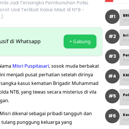
ambi Jadi Tersangka Pembunuhan Polisi,
orot Usai Terlibat Kasus Maut di NTB -
BRI
_)
#1
29 a
bri
#2
lusif di Whatsapp
22 a
+ Gabung
Pe
#3
18 a
Nama
Misri Puspitasari
, sosok muda berbakat
ini menjadi pusat perhatian setelah dirinya
KAI
#4
15 a
tersangka kasus kematian Brigadir Muhammad
da NTB, yang tewas secara misterius di vila
Po
#5
gan.
9 ar
Misri dikenal sebagai pribadi tangguh dan
Ke
#6
9 ar
n tulang punggung keluarga yang