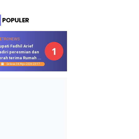
POPULER
ETRONEWS
upati Fadhil Arief
1
adiri peresmian dan
erah terima Rumah ...
Selasa, 04 Agu 2026 23:17