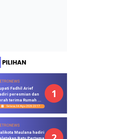
PILIHAN
ETRONEWS
upati Fadhil Arief
1
adiri peresmian dan
erah terima Rumah ...
Selasa, 04 Agu 2026 23:17
ETRONEWS
alikota Maulana hadiri
2
eletakan Batu Pertama