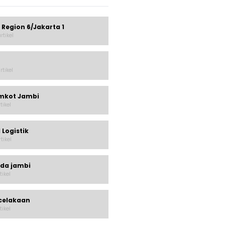
 Region 6/Jakarta 1
rtikel
rtikel
mkot Jambi
rtikel
 Logistik
rtikel
lda jambi
tikel
celakaan
tikel