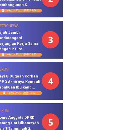
embangunan K...
Kamis, 30 Jul 2026 20:04
ETRONEWS
ejati Jambi
3
andatangani
erjanjian Kerja Sama
engan PT Pe...
Kamis, 30 Jul 2026 10:20
UKUM
ayi G Dugaan Korban
4
PPO Akhirnya Kembali
epakuan Ibu kand...
Rabu, 29 Jul 2026 18:12
UKUM
onis Anggota DPRD
5
atang Hari Ilhamsyah
ari 1 Tahun jadi 2...