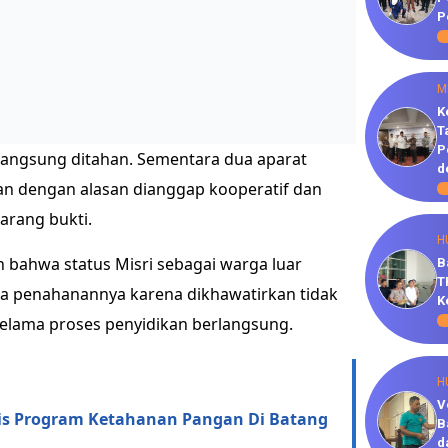
P
M
K
T
P
 langsung ditahan. Sementara dua aparat
d
han dengan alasan dianggap kooperatif dan
arang bukti.
H
 bahwa status Misri sebagai warga luar
B
T
a penahanannya karena dikhawatirkan tidak
K
elama proses penyidikan berlangsung.
H
V
is Program Ketahanan Pangan Di Batang
B
d