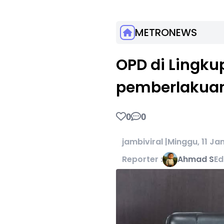
METRONEWS
OPD di Lingk
pemberlakua
0
0
jambiviral |
Minggu, 11 Ja
Reporter :
Ahmad S
Ed