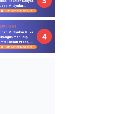
3
okasi Sekolah Rakyat,
upati M. Syuku...
Kamis, 06 Agu 2026 22:06
ETRONEWS
upati M. Syukur Buka
4
ekaligus menutup
imtek Insan Press, ...
Kamis, 06 Agu 2026 19:18