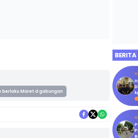
BERITA
M
H
D
 berlaku Maret d gabungan
k
M
P
P
B