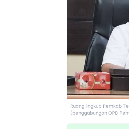
Ruang lingkup Pemkab T
(penggabungan OPD Pem