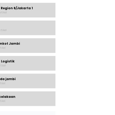
 Region 6/Jakarta 1
rtikel
rtikel
mkot Jambi
rtikel
 Logistik
rtikel
lda jambi
tikel
celakaan
tikel