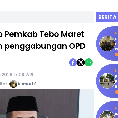
BERITA
up Pemkab Tebo Maret
M
H
n penggabungan OPD
D
k
M
n 2026 17:08 WIB
P
P
itor :
Ahmad S
B
M
K