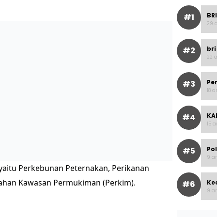
BRI
#1
29 a
bri
#2
22 a
Pe
#3
18 a
KAI
#4
15 a
Po
#5
9 ar
 yaitu Perkebunan Peternakan, Perikanan
ahan Kawasan Permukiman (Perkim).
Ke
#6
9 ar