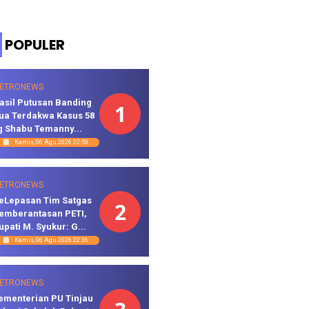
POPULER
ETRONEWS
asil Putusan Banding
1
ua Terdakwa Kasus 58
g Shabu Temanny...
Kamis, 06 Agu 2026 22:53
ETRONEWS
eLepasan Tim Satgas
2
emberantasan PETI,
upati M. Syukur: G...
Kamis, 06 Agu 2026 22:36
ETRONEWS
ementerian PU Tinjau