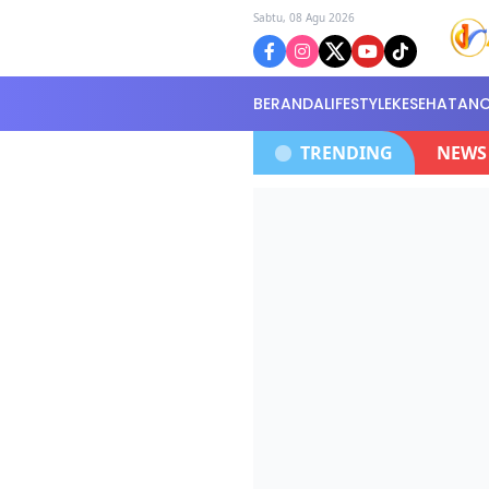
Sabtu, 08 Agu 2026
BERANDA
LIFESTYLE
KESEHATAN
i Kantor Polisi Selidiki Kasus
Walikota 
TRENDING
NEWS