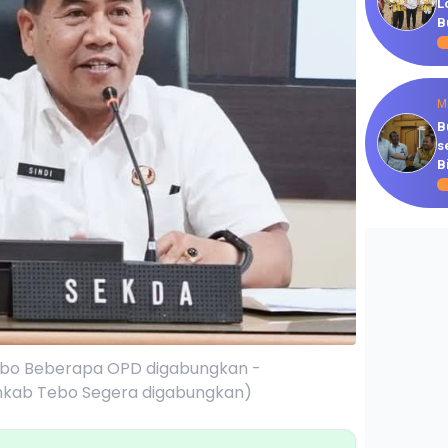
L
B
M
B
s
B
ebo Beberapa OPD digabungkan -
kab Tebo Segera digabungkan)