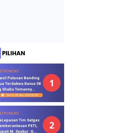
PILIHAN
ETRONEWS
asil Putusan Banding
1
ua Terdakwa Kasus 58
g Shabu Temanny...
Kamis, 06 Agu 2026 22:53
ETRONEWS
eLepasan Tim Satgas
2
emberantasan PETI,
upati M. Syukur: G...