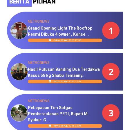
BERITA
PILIHAN
METRONEWS
1
Grand Opening Light The Rooftop
Resmi Dibuka 4 owner , Konse...
Sabtu, 08 Agu 2026 17:39
METRONEWS
2
Hasil Putusan Banding Dua Terdakwa
Kasus 58 kg Shabu Temanny...
Kamis, 06 Agu 2026 22:53
METRONEWS
PeLepasan Tim Satgas
3
Pemberantasan PETI, Bupati M.
Syukur: G...
Kamis, 06 Agu 2026 22:36