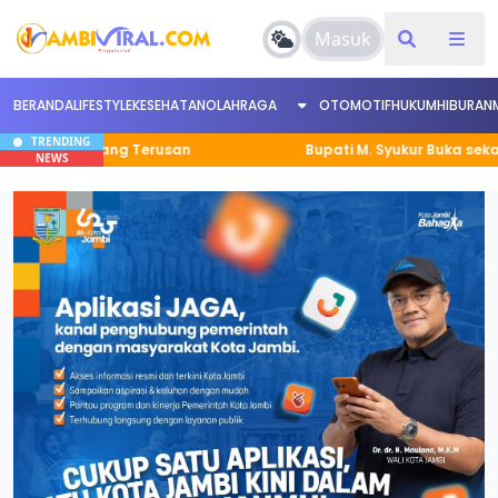
Masuk
BERANDA
LIFESTYLE
KESEHATAN
OLAHRAGA
OTOMOTIF
HUKUM
HIBURAN
TRENDING
 Simpang Terusan
Bupati M. Syukur Buka sekaligus men
NEWS