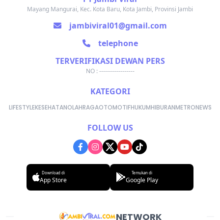
Mayang Mangurai, Kec. Kota Baru, Kota Jambi, Provinsi Jambi
jambiviral01@gmail.com
telephone
TERVERIFIKASI DEWAN PERS
NO : ------------------
KATEGORI
LIFESTYLE
KESEHATAN
OLAHRAGA
OTOMOTIF
HUKUM
HIBURAN
METRONEWS
FOLLOW US
Download di
Temukan di
App Store
Google Play
NETWORK