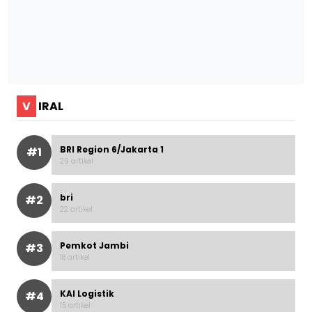
V
IRAL
BRI Region 6/Jakarta 1
#1
29 artikel
bri
#2
22 artikel
Pemkot Jambi
#3
18 artikel
KAI Logistik
#4
15 artikel