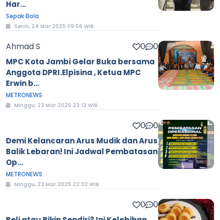
Har...
Sepak Bola
Senin, 24 Mar 2025 09:56 WIB
Ahmad S
0
0
MPC Kota Jambi Gelar Buka bersama
Anggota DPRI.Elpisina , Ketua MPC
Erwin b...
METRONEWS
Minggu, 23 Mar 2025 23:12 WIB
0
0
Demi Kelancaran Arus Mudik dan Arus
Balik Lebaran! Ini Jadwal Pembatasan
Op...
METRONEWS
Minggu, 23 Mar 2025 22:02 WIB
0
0
Beli atau Bikin Sendiri? Ini Kelebihan