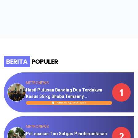
BERITA
POPULER
METRONEWS
1
Hasil Putusan Banding Dua Terdakwa
Kasus 58 kg Shabu Temanny...
Kamis, 06 Agu 2026 22:53
METRONEWS
2
PeLepasan Tim Satgas Pemberantasan