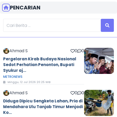
PENCARIAN
Ahmad S
0
0
Pergelaran Kirab Budaya Nasional
Sedot Perhatian Penonton, Bupati
Syukur aj...
METRONEWS
Minggu, 12 Jul 2026 20:25 WIB
Ahmad S
0
0
Diduga Dipicu Sengketa Lahan, Pria di
Mendahara Ulu Tanjab Timur Menjadi
Ko...