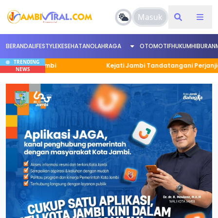
Masuk
BERANDA
LIFESTYLE
KESEHATAN
OLAHRAGA
OTOMOTIF
HUKUM
HIBURAN
TRENDING
a Jambi
Kejati Jambi Tandatangani Perjanjian Kerja
NEWS