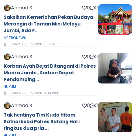
Ahmad S
0
0
Saksikan Kemeriahan Pekan Budaya
Merangin di Taman Mini Melayu
Jambi, Ada F...
METRONEWS
Jumat, 26 Jun 2026 19:12 WIB
Ahmad S
0
0
Korban Ayah Bejat Ditangani di Polres
Muara Jambi , Korban Dapat
Pendamping...
HUKUM
Jumat, 26 Jun 2026 14:13 WIB
Ahmad S
0
0
Tak hentinya Tim Kuda Hitam
Satnarkoba Polres Batang Hari
ringkus dua pria ...
HUKUM