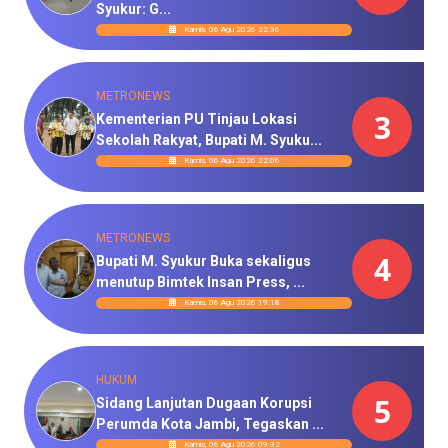
Syukur: G...
Kamis, 06 Agu 2026 22:36
METRONEWS
3
Kementerian PU Tinjau Lokasi
Sekolah Rakyat, Bupati M. Syuku...
Kamis, 06 Agu 2026 22:06
METRONEWS
4
Bupati M. Syukur Buka sekaligus
menutup Bimtek Insan Press, ...
Kamis, 06 Agu 2026 19:18
HUKUM
5
Sidang Lanjutan Dugaan Korupsi
Perumda Kota Jambi, Tegaskan ...
Kamis, 06 Agu 2026 09:32