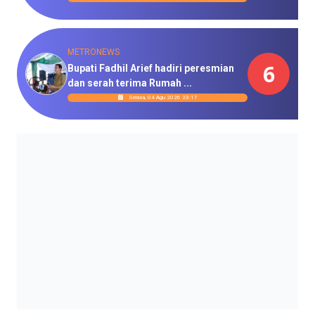
METRONEWS
6
Bupati Fadhil Arief hadiri peresmian
dan serah terima Rumah ...
Selasa, 04 Agu 2026 23:17