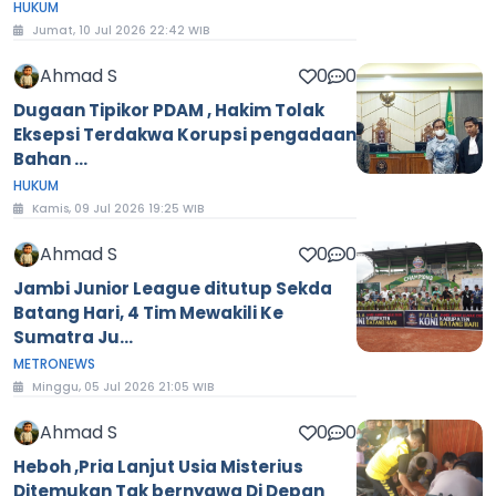
HUKUM
Jumat, 10 Jul 2026 22:42 WIB
Ahmad S
0
0
Dugaan Tipikor PDAM , Hakim Tolak
Eksepsi Terdakwa Korupsi pengadaan
Bahan ...
HUKUM
Kamis, 09 Jul 2026 19:25 WIB
Ahmad S
0
0
Jambi Junior League ditutup Sekda
Batang Hari, 4 Tim Mewakili Ke
Sumatra Ju...
METRONEWS
Minggu, 05 Jul 2026 21:05 WIB
Ahmad S
0
0
Heboh ,Pria Lanjut Usia Misterius
Ditemukan Tak bernyawa Di Depan