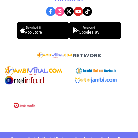
Download di
Temukan di
App Store
Google Play
NETWORK