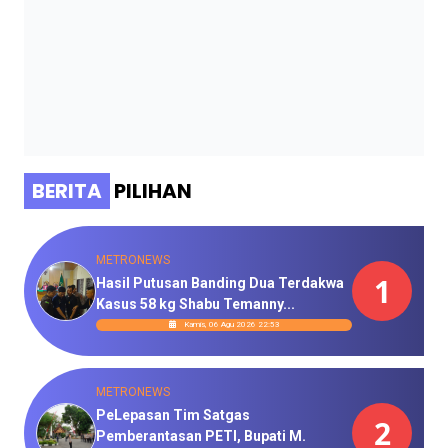
BERITA
PILIHAN
METRONEWS
1
Hasil Putusan Banding Dua Terdakwa
Kasus 58 kg Shabu Temanny...
Kamis, 06 Agu 2026 22:53
METRONEWS
PeLepasan Tim Satgas
2
Pemberantasan PETI, Bupati M.