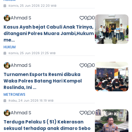
Kamis, 25 Jun 2026 22:20 WIB
Ahmad S
0
0
Kasus Ayah bejat Cabuli Anak Tirinya,
ditangani Polres Muara Jambi,Hukum
me...
HUKUM
Kamis, 25 Jun 2026 21:25 WIB
Ahmad S
0
0
Turnamen Esports Resmi dibuka
Waka Polres Batang Hari Kompol
Roslinda, Ini ...
METRONEWS
Rabu, 24 Jun 2026 16:19 WIB
Ahmad S
0
0
Terduga Pelaku S ( 51) Kekerasan
seksual terhadap anak dimaro Sebo