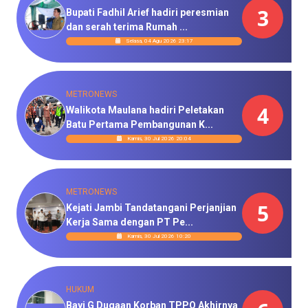
3
Bupati Fadhil Arief hadiri peresmian
dan serah terima Rumah ...
Selasa, 04 Agu 2026 23:17
METRONEWS
4
Walikota Maulana hadiri Peletakan
Batu Pertama Pembangunan K...
Kamis, 30 Jul 2026 20:04
METRONEWS
5
Kejati Jambi Tandatangani Perjanjian
Kerja Sama dengan PT Pe...
Kamis, 30 Jul 2026 10:20
HUKUM
Bayi G Dugaan Korban TPPO Akhirnya