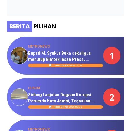
BERITA
PILIHAN
METRONEWS
1
Bupati M. Syukur Buka sekaligus
menutup Bimtek Insan Press, ...
Kamis, 06 Agu 2026 19:18
HUKUM
2
Sidang Lanjutan Dugaan Korupsi
Perumda Kota Jambi, Tegaskan ...
Kamis, 06 Agu 2026 09:32
METRONEWS