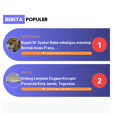
BERITA
POPULER
METRONEWS
1
Bupati M. Syukur Buka sekaligus menutup
Bimtek Insan Press, ...
Kamis, 06 Agu 2026 19:18
HUKUM
2
Sidang Lanjutan Dugaan Korupsi
Perumda Kota Jambi, Tegaskan ...
Kamis, 06 Agu 2026 09:32