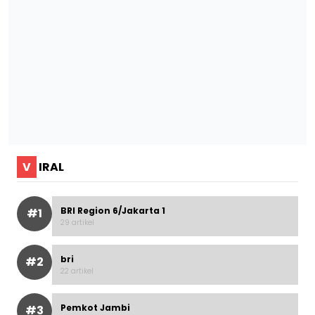
V
IRAL
BRI Region 6/Jakarta 1
#1
29 artikel
bri
#2
22 artikel
Pemkot Jambi
#3