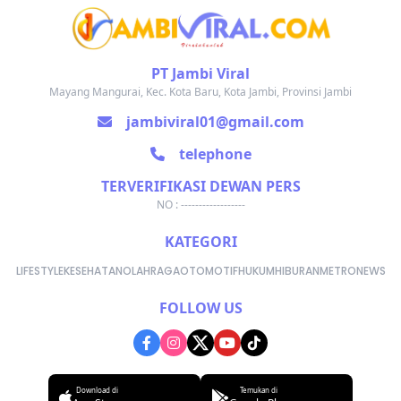
PT Jambi Viral
Mayang Mangurai, Kec. Kota Baru, Kota Jambi, Provinsi Jambi
jambiviral01@gmail.com
telephone
TERVERIFIKASI DEWAN PERS
NO : ------------------
KATEGORI
LIFESTYLE
KESEHATAN
OLAHRAGA
OTOMOTIF
HUKUM
HIBURAN
METRONEWS
FOLLOW US
Download di
Temukan di