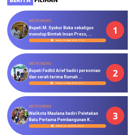
BERITA
PILIHAN
METRONEWS
1
Bupati M. Syukur Buka sekaligus
menutup Bimtek Insan Press, ...
Kamis, 06 Agu 2026 19:18
METRONEWS
2
Bupati Fadhil Arief hadiri peresmian
dan serah terima Rumah ...
Selasa, 04 Agu 2026 23:17
METRONEWS
3
Walikota Maulana hadiri Peletakan
Batu Pertama Pembangunan K...
Kamis, 30 Jul 2026 20:04