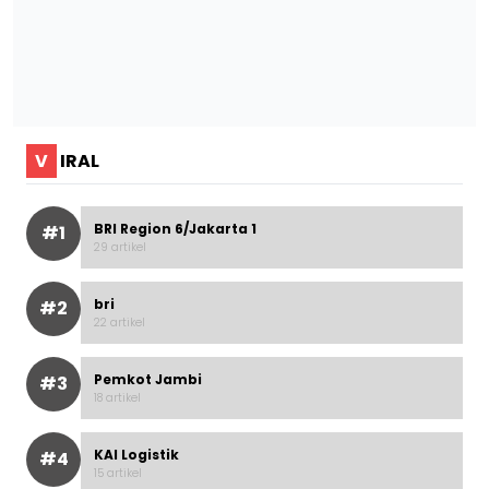
V
IRAL
BRI Region 6/Jakarta 1
#1
29 artikel
bri
#2
22 artikel
Pemkot Jambi
#3
18 artikel
KAI Logistik
#4
15 artikel