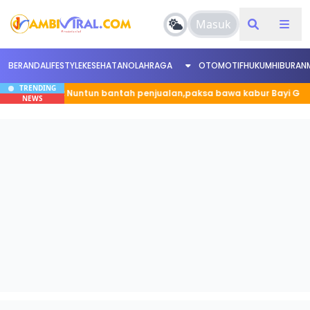
Masuk
BERANDA
LIFESTYLE
KESEHATAN
OLAHRAGA
OTOMOTIF
HUKUM
HIBURAN
TRENDING
D Bukit 12 Nuntun bantah penjualan,paksa bawa kabur Bayi G
NEWS