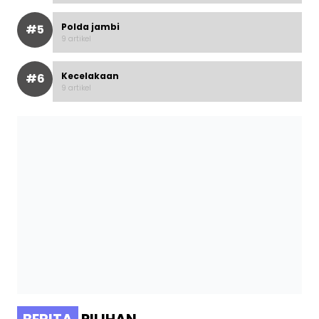
Polda jambi
#5
9 artikel
Kecelakaan
#6
9 artikel