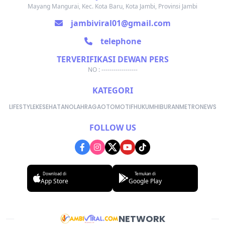
Mayang Mangurai, Kec. Kota Baru, Kota Jambi, Provinsi Jambi
jambiviral01@gmail.com
telephone
TERVERIFIKASI DEWAN PERS
NO : ------------------
KATEGORI
LIFESTYLE
KESEHATAN
OLAHRAGA
OTOMOTIF
HUKUM
HIBURAN
METRONEWS
FOLLOW US
Download di
Temukan di
App Store
Google Play
NETWORK