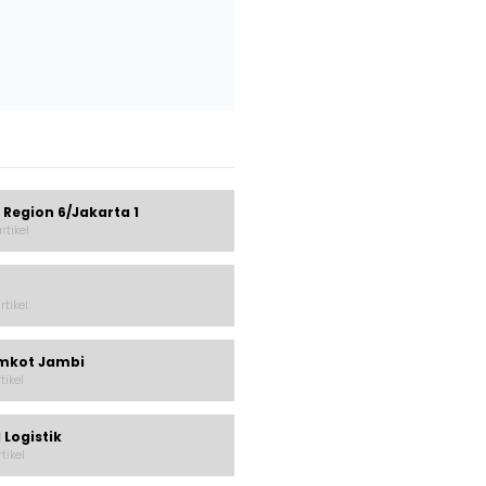
 Region 6/Jakarta 1
rtikel
rtikel
mkot Jambi
rtikel
 Logistik
rtikel