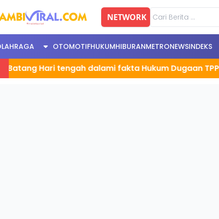
NETWORK
OLAHRAGA
OTOMOTIF
HUKUM
HIBURAN
METRONEWS
INDEKS
g Hari tengah dalami fakta Hukum Dugaan TPPO , Deba