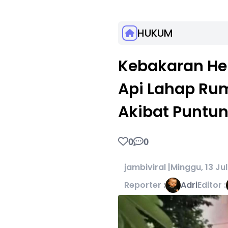
HUKUM
Kebakaran Heb
Api Lahap Ru
Akibat Puntun
0
0
jambiviral |
Minggu, 13 Ju
Reporter :
Adri
Editor :