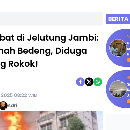
BERITA
at di Jelutung Jambi:
M
B
mah Bedeng, Diduga
s
B
g Rokok!
H
S
K
l 2025 08:22 WIB
J
Adri