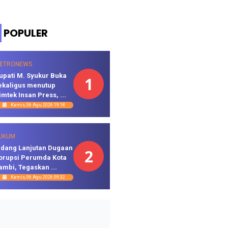
POPULER
ETRONEWS
upati M. Syukur Buka
1
ekaligus menutup
imtek Insan Press, ...
Kamis, 06 Agu 2026 19:18
UKUM
idang Lanjutan Dugaan
2
orupsi Perumda Kota
ambi, Tegaskan ...
Kamis, 06 Agu 2026 09:32