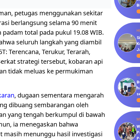
B
an, petugas menggunakan sekitar
perasi berlangsung selama 90 menit
 padam total pada pukul 19.08 WIB.
H
S
hwa seluruh langkah yang diambil
K
J
T: Terencana, Terukur, Terarah,
Berkat strategi tersebut, kobaran api
 dan tidak meluas ke permukiman
M
B
h
karan
, dugaan sementara mengarah
s
ang dibuang sembarangan oleh
an yang tengah berkumpul di bawah
M
mun, ia menegaskan bahwa
W
ut masih menunggu hasil investigasi
P
P