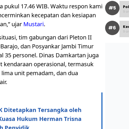
ada pukul 17.46 WIB. Waktu respon kami
Po
#5
9 ar
encerminkan kecepatan dan kesiapan
an,” ujar
Mustari
.
Ke
#6
9 ar
tuasi, tim gabungan dari Pleton II
Barajo, dan Posyankar Jambi Timur
al 35 personel. Dinas Damkartan juga
t kendaraan operasional, termasuk
 lima unit pemadam, dan dua
ir.
K Ditetapkan Tersangka oleh
, Kuasa Hukum Herman Trisna
h Penyidik