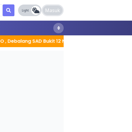
Masuk
Light
lang SAD Bukit 12 Nuntun bantah penjualan,paksa bawa