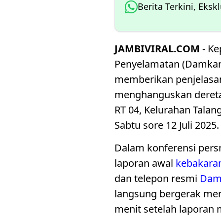
Berita Terkini, Eksk
JAMBIVIRAL.COM
- K
Penyelamatan (Damkar
memberikan penjelasan
menghanguskan dereta
RT 04, Kelurahan Talan
Sabtu sore 12 Juli 2025.
Dalam konferensi pers
laporan awal
kebakara
dan telepon resmi
Dam
langsung bergerak men
menit setelah laporan