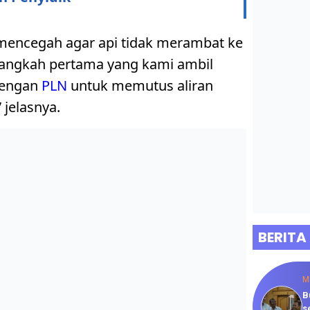
 mencegah agar api tidak merambat ke
angkah pertama yang kami ambil
dengan
PLN
untuk memutus aliran
 jelasnya.
BERITA
M
B
s