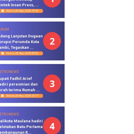
imtek Insan Press, ...
Kamis, 06 Agu 2026 19:18
UKUM
idang Lanjutan Dugaan
2
orupsi Perumda Kota
ambi, Tegaskan ...
Kamis, 06 Agu 2026 09:32
ETRONEWS
upati Fadhil Arief
3
adiri peresmian dan
erah terima Rumah ...
Selasa, 04 Agu 2026 23:17
ETRONEWS
alikota Maulana hadiri
4
eletakan Batu Pertama
embangunan K...