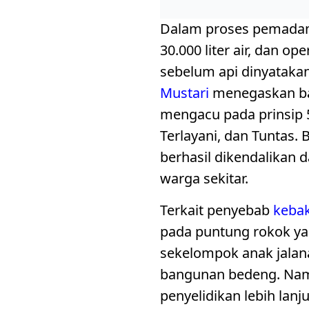
Dalam proses pemadam
30.000 liter air, dan o
sebelum api dinyatakan
Mustari
menegaskan ba
mengacu pada prinsip 5
Terlayani, dan Tuntas. 
berhasil dikendalikan
warga sekitar.
Terkait penyebab
keba
pada puntung rokok y
sekelompok anak jalan
bangunan bedeng. Na
penyelidikan lebih lanj