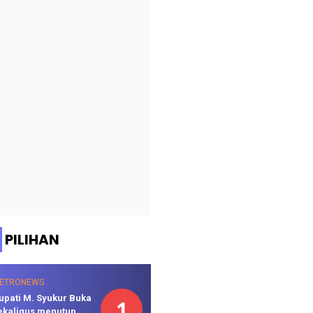
PILIHAN
ETRONEWS
upati M. Syukur Buka
1
ekaligus menutup