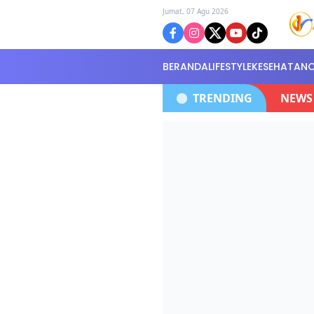
Jumat, 07 Agu 2026
BERANDA
LIFESTYLE
KESEHATAN
Kantor Polisi Selidiki Kasus
Polres Batan
TRENDING
NEWS