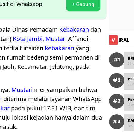
lusif di Whatsapp
+ Gabung
epala Dinas Pemadam
Kebakaran
dan
tan)
Kota Jambi
,
Mustari
Affandi,
V
IRAL
 terkait insiden
kebakaran
yang
n rumah bedeng semi permanen di
BRI
#1
29 a
g Jauh, Kecamatan Jelutung, pada
bri
#2
22 a
nya,
Mustari
menyampaikan bahwa
n
diterima melalui layanan WhatsApp
Pe
#3
18 a
kar
pada pukul 17.31 WIB, dan tim
uju lokasi kejadian hanya dalam dua
KAI
#4
 masuk.
15 a