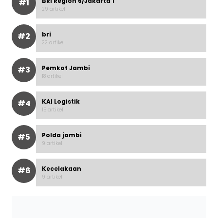
BRI Region 6/Jakarta 1
#1
29 artikel
bri
#2
22 artikel
Pemkot Jambi
#3
18 artikel
KAI Logistik
#4
15 artikel
Polda jambi
#5
9 artikel
Kecelakaan
#6
9 artikel