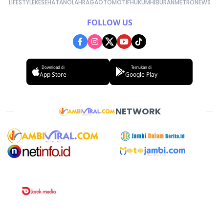
LIFESTYLE
KESEHATAN
OLAHRAGA
OTOMOTIF
HUKUM
HIBURAN
METRONEWS
FOLLOW US
Download di
Temukan di
App Store
Google Play
NETWORK