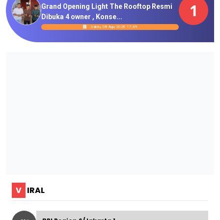
1
Grand Opening Light The Rooftop Resmi
Dibuka 4 owner , Konse...
Sabtu, 08 Agu 2026 17:39
V
IRAL