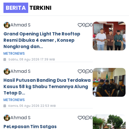
BERITA
TERKINI
Ahmad S
0
0
Grand Opening Light The Rooftop
Resmi Dibuka 4 owner , Konsep
Nongkrong dan...
METRONEWS
Sabtu, 08 Agu 2026 17:39 WIB
Ahmad S
0
0
Hasil Putusan Banding Dua Terdakwa
Kasus 58 kg Shabu Temannya Alung
Tetap D...
METRONEWS
Kamis, 06 Agu 2026 22:53 WIB
Ahmad S
0
0
PeLepasan Tim Satgas