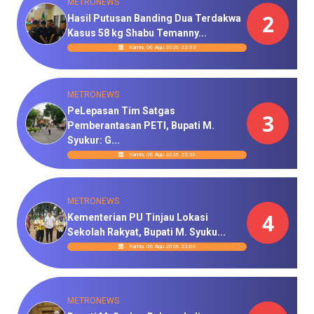
METRONEWS
2
Hasil Putusan Banding Dua Terdakwa
Kasus 58 kg Shabu Temanny...
Kamis, 06 Agu 2026 22:53
METRONEWS
PeLepasan Tim Satgas
3
Pemberantasan PETI, Bupati M.
Syukur: G...
Kamis, 06 Agu 2026 22:36
METRONEWS
4
Kementerian PU Tinjau Lokasi
Sekolah Rakyat, Bupati M. Syuku...
Kamis, 06 Agu 2026 22:06
METRONEWS