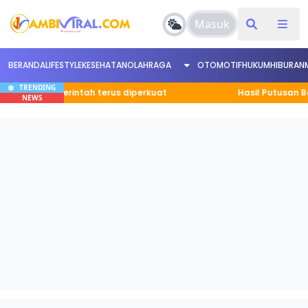
Masuk
BERANDA
LIFESTYLE
KESEHATAN
OLAHRAGA
OTOMOTIF
HUKUM
HIBURAN
TRENDING
a pemerintah terus diperkuat
Hasil Putusan Banding D
NEWS