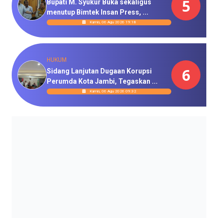
5
Bupati M. Syukur Buka sekaligus
menutup Bimtek Insan Press, ...
Kamis, 06 Agu 2026 19:18
HUKUM
6
Sidang Lanjutan Dugaan Korupsi
Perumda Kota Jambi, Tegaskan ...
Kamis, 06 Agu 2026 09:32