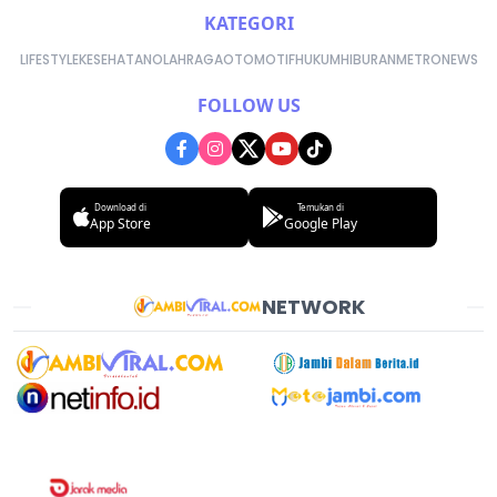
KATEGORI
LIFESTYLE
KESEHATAN
OLAHRAGA
OTOMOTIF
HUKUM
HIBURAN
METRONEWS
FOLLOW US
Download di
Temukan di
App Store
Google Play
NETWORK