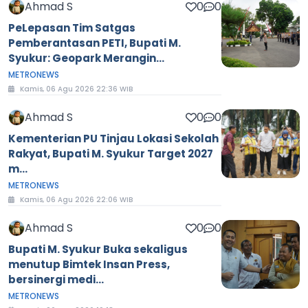
Ahmad S
0
0
PeLepasan Tim Satgas
Pemberantasan PETI, Bupati M.
Syukur: Geopark Merangin...
METRONEWS
Kamis, 06 Agu 2026 22:36 WIB
Ahmad S
0
0
Kementerian PU Tinjau Lokasi Sekolah
Rakyat, Bupati M. Syukur Target 2027
m...
METRONEWS
Kamis, 06 Agu 2026 22:06 WIB
Ahmad S
0
0
Bupati M. Syukur Buka sekaligus
menutup Bimtek Insan Press,
bersinergi medi...
METRONEWS