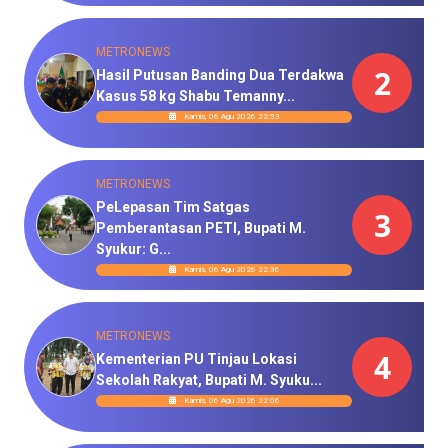
METRONEWS
2
Hasil Putusan Banding Dua Terdakwa
Kasus 58 kg Shabu Temanny...
Kamis, 06 Agu 2026 22:53
METRONEWS
PeLepasan Tim Satgas
3
Pemberantasan PETI, Bupati M.
Syukur: G...
Kamis, 06 Agu 2026 22:36
METRONEWS
4
Kementerian PU Tinjau Lokasi
Sekolah Rakyat, Bupati M. Syuku...
Kamis, 06 Agu 2026 22:06