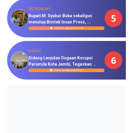
METRONEWS
5
Bupati M. Syukur Buka sekaligus
menutup Bimtek Insan Press, ...
Kamis, 06 Agu 2026 19:18
HUKUM
6
Sidang Lanjutan Dugaan Korupsi
Perumda Kota Jambi, Tegaskan ...
Kamis, 06 Agu 2026 09:32