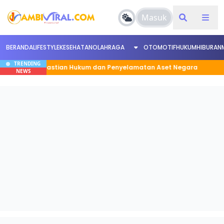
Masuk
BERANDA
LIFESTYLE
KESEHATAN
OLAHRAGA
OTOMOTIF
HUKUM
HIBURAN
TRENDING
uat Kepastian Hukum dan Penyelamatan Aset Negara
B
NEWS