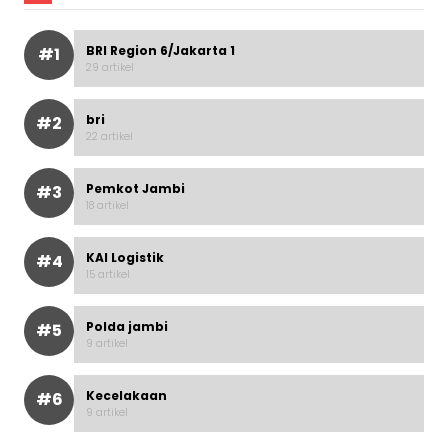
BRI Region 6/Jakarta 1
#1
29 artikel
bri
#2
22 artikel
Pemkot Jambi
#3
18 artikel
KAI Logistik
#4
15 artikel
Polda jambi
#5
9 artikel
Kecelakaan
#6
9 artikel