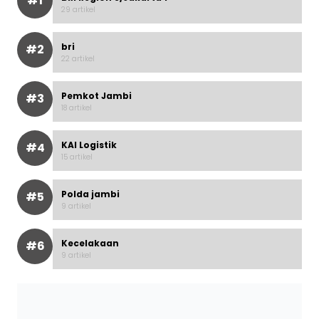
#1
29 artikel
bri
#2
22 artikel
Pemkot Jambi
#3
18 artikel
KAI Logistik
#4
15 artikel
Polda jambi
#5
9 artikel
Kecelakaan
#6
9 artikel