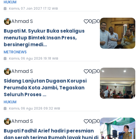
HUKUM
Kamis, 07 Jan 2027 17:12 WIB
Ahmad S
0
0
Bupati M. Syukur Buka sekaligus
menutup Bimtek Insan Press,
bersinergi medi...
METRONEWS
Kamis, 06 Agu 2026 19:18 WIB
Ahmad S
0
0
Sidang Lanjutan Dugaan Korupsi
Perumda Kota Jambi, Tegaskan
Seluruh Proses ...
HUKUM
Kamis, 06 Agu 2026 09:32 WIB
Ahmad S
0
0
Bupati Fadhil Arief hadiri peresmian
dan serah terima Rumah layak huni di