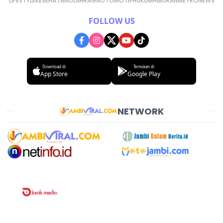
LIFESTYLE
KESEHATAN
OLAHRAGA
OTOMOTIF
HUKUM
HIBURAN
METRONEWS
FOLLOW US
Download di
Temukan di
App Store
Google Play
NETWORK