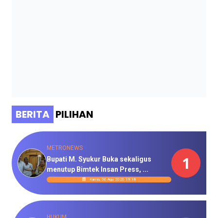
BERITA
PILIHAN
METRONEWS
1
Bupati M. Syukur Buka sekaligus
menutup Bimtek Insan Press, ...
Kamis, 06 Agu 2026 19:18
HUKUM