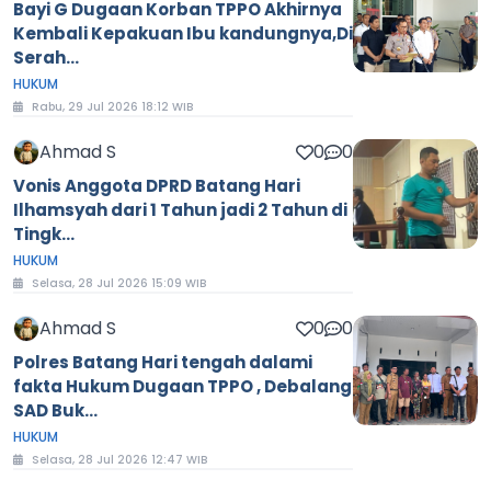
Bayi G Dugaan Korban TPPO Akhirnya
Kembali Kepakuan Ibu kandungnya,Di
Serah...
HUKUM
Rabu, 29 Jul 2026 18:12 WIB
Ahmad S
0
0
Vonis Anggota DPRD Batang Hari
Ilhamsyah dari 1 Tahun jadi 2 Tahun di
Tingk...
HUKUM
Selasa, 28 Jul 2026 15:09 WIB
Ahmad S
0
0
Polres Batang Hari tengah dalami
fakta Hukum Dugaan TPPO , Debalang
SAD Buk...
HUKUM
Selasa, 28 Jul 2026 12:47 WIB