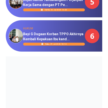
5
Kerja Sama dengan PT Pe...
Kamis, 30 Jul 2026 10:20
HUKUM
6
Bayi G Dugaan Korban TPPO Akhirnya
Kembali Kepakuan Ibu kand...
Rabu, 29 Jul 2026 18:12