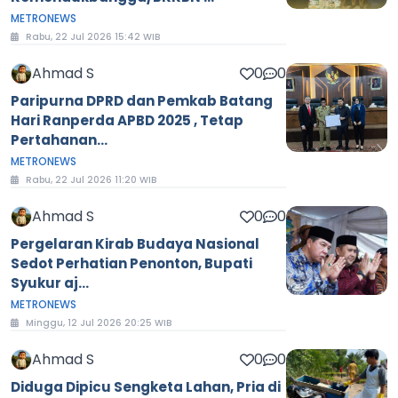
METRONEWS
Rabu, 22 Jul 2026 15:42 WIB
Ahmad S
0
0
Paripurna DPRD dan Pemkab Batang
Hari Ranperda APBD 2025 , Tetap
Pertahanan...
METRONEWS
Rabu, 22 Jul 2026 11:20 WIB
Ahmad S
0
0
Pergelaran Kirab Budaya Nasional
Sedot Perhatian Penonton, Bupati
Syukur aj...
METRONEWS
Minggu, 12 Jul 2026 20:25 WIB
Ahmad S
0
0
Diduga Dipicu Sengketa Lahan, Pria di