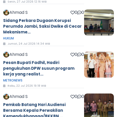
Senin, 27 Jul 2026 12:16 WIB
Ahmad S
0
0
Sidang Perkara Dugaan Korupsi
Perumda Jambi, Saksi Dwike di Cecar
Mekanisme...
HUKUM
Jumat, 24 Jul 2026 14:34 WIB
Ahmad S
0
0
Pesan Bupati Fadhil, Hadiri
pengukuhan DPW susun program
kerja yang realist...
METRONEWS
Rabu, 22 Jul 2026 19:18 WIB
Ahmad S
0
0
Pemkab Batang Hari Audiensi
Bersama Kepala Perwakilan
Kemendukbangga/BKKBN ...