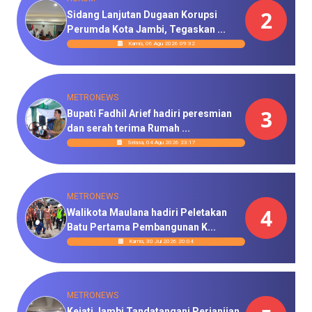
2
Sidang Lanjutan Dugaan Korupsi
Perumda Kota Jambi, Tegaskan ...
Kamis, 06 Agu 2026 09:32
METRONEWS
3
Bupati Fadhil Arief hadiri peresmian
dan serah terima Rumah ...
Selasa, 04 Agu 2026 23:17
METRONEWS
4
Walikota Maulana hadiri Peletakan
Batu Pertama Pembangunan K...
Kamis, 30 Jul 2026 20:04
METRONEWS
Kejati Jambi Tandatangani Perjanjian