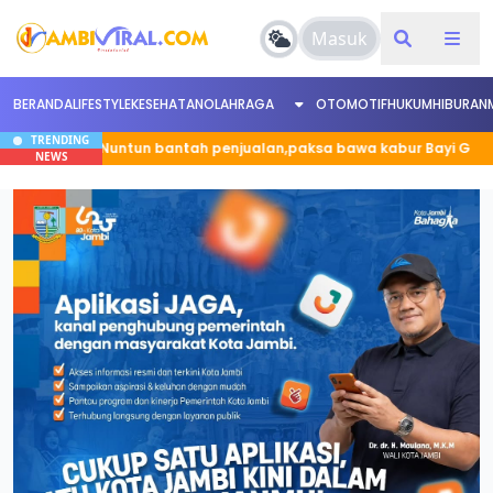
Masuk
BERANDA
LIFESTYLE
KESEHATAN
OLAHRAGA
OTOMOTIF
HUKUM
HIBURAN
TRENDING
it 12 Nuntun bantah penjualan,paksa bawa kabur Bayi G
NEWS