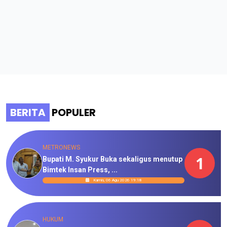
BERITA
POPULER
METRONEWS
1
Bupati M. Syukur Buka sekaligus menutup
Bimtek Insan Press, ...
Kamis, 06 Agu 2026 19:18
HUKUM