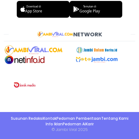
Download di
Temukan di
App Store
Google Play
NETWORK
Susunan Redaksi
Kontak
Pedoman Pemberitaan
Tentang Kami
Info Iklan
Pedoman Ai
Karir
© Jambi Viral 2025