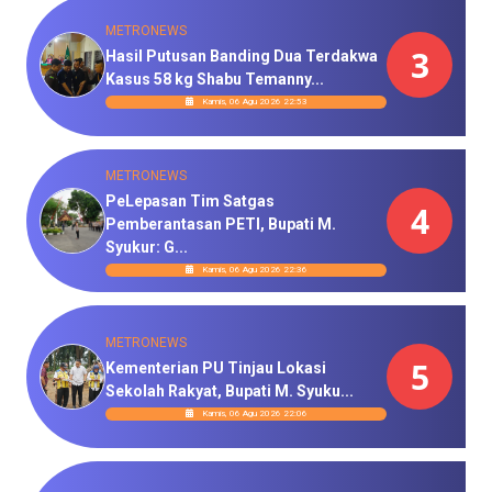
METRONEWS
3
Hasil Putusan Banding Dua Terdakwa
Kasus 58 kg Shabu Temanny...
Kamis, 06 Agu 2026 22:53
METRONEWS
PeLepasan Tim Satgas
4
Pemberantasan PETI, Bupati M.
Syukur: G...
Kamis, 06 Agu 2026 22:36
METRONEWS
5
Kementerian PU Tinjau Lokasi
Sekolah Rakyat, Bupati M. Syuku...
Kamis, 06 Agu 2026 22:06