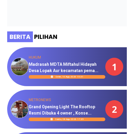
BERITA
PILIHAN
HUKUM
1
Madrasah MDTA Miftahul Hidayah
Desa Lopak Aur kecamatan pema...
Senin, 10 Agu 2026 15:31
METRONEWS
2
Grand Opening Light The Rooftop
Resmi Dibuka 4 owner , Konse...
Sabtu, 08 Agu 2026 17:39