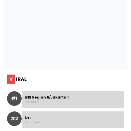
V
IRAL
BRI Region 6/Jakarta 1
#1
29 artikel
bri
#2
22 artikel