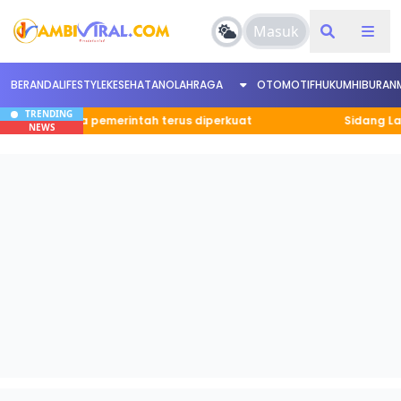
Masuk
BERANDA
LIFESTYLE
KESEHATAN
OLAHRAGA
OTOMOTIF
HUKUM
HIBURAN
TRENDING
dia antara pemerintah terus diperkuat
Sidang Lanjuta
NEWS