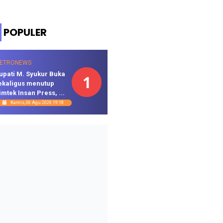
POPULER
ETRONEWS
upati M. Syukur Buka
1
ekaligus menutup
imtek Insan Press, ...
Kamis, 06 Agu 2026 19:18