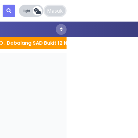
Masuk
Light
ang SAD Bukit 12 Nuntun bantah penjualan,paksa bawa