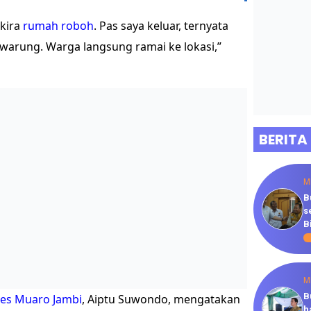
 kira
rumah roboh
. Pas saya keluar, ternyata
s warung. Warga langsung ramai ke lokasi,”
BERITA
M
B
s
B
M
B
res Muaro Jambi
, Aiptu Suwondo, mengatakan
h