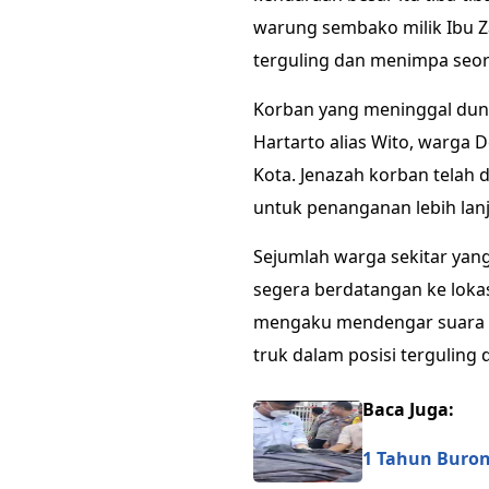
warung sembako milik Ibu Za
terguling dan menimpa seo
Korban yang meninggal dunia
Hartarto alias Wito, warga
Kota. Jenazah korban telah 
untuk penanganan lebih lanj
Sejumlah warga sekitar yan
segera berdatangan ke lokas
mengaku mendengar suara 
truk dalam posisi terguling 
Baca Juga:
1 Tahun Buron