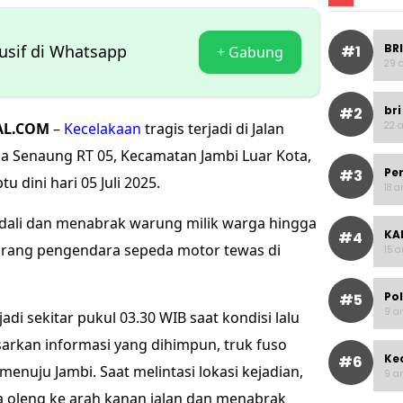
BRI
lusif di Whatsapp
#1
+ Gabung
29 a
bri
#2
AL.COM
–
Kecelakaan
tragis terjadi di Jalan
22 a
esa Senaung RT 05, Kecamatan Jambi Luar Kota,
Pe
#3
 dini hari 05 Juli 2025.
18 a
ndali dan menabrak warung milik warga hingga
KAI
#4
orang pengendara sepeda motor tewas di
15 a
Po
#5
9 ar
adi sekitar pukul 03.30 WIB saat kondisi lalu
sarkan informasi yang dihimpun, truk fuso
Ke
#6
enuju Jambi. Saat melintasi lokasi kejadian,
9 ar
ba oleng ke arah kanan jalan dan menabrak