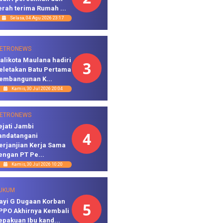
erah terima Rumah ...
Selasa, 04 Agu 2026 23:17
ETRONEWS
alikota Maulana hadiri
3
eletakan Batu Pertama
embangunan K...
Kamis, 30 Jul 2026 20:04
ETRONEWS
ejati Jambi
4
andatangani
erjanjian Kerja Sama
engan PT Pe...
Kamis, 30 Jul 2026 10:20
UKUM
ayi G Dugaan Korban
5
PPO Akhirnya Kembali
epakuan Ibu kand...