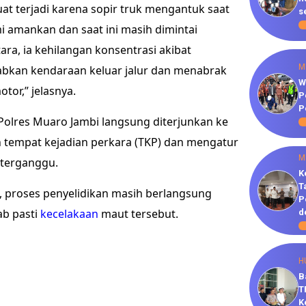
at terjadi karena sopir truk mengantuk saat
s
i amankan dan saat ini masih dimintai
a, ia kehilangan konsentrasi akibat
M
kan kendaraan keluar jalur dan menabrak
W
or,” jelasnya.
P
P
 Polres Muaro Jambi langsung diterjunkan ke
h tempat kejadian perkara (TKP) dan mengatur
M
t terganggu.
K
T
n, proses penyelidikan masih berlangsung
P
b pasti
kecelakaan
maut tersebut.
d
H
B
T
K