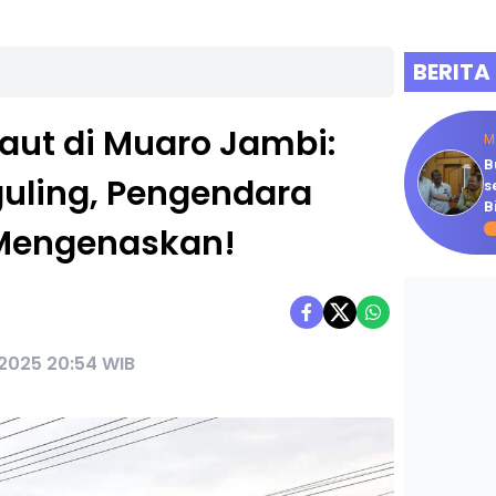
BERITA
aut di Muaro Jambi:
M
B
guling, Pengendara
s
B
Mengenaskan!
 2025 20:54 WIB