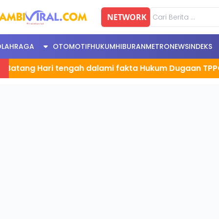
NETWORK
OLAHRAGA
OTOMOTIF
HUKUM
HIBURAN
METRONEWS
INDEKS
g Hari tengah dalami fakta Hukum Dugaan TPPO , Debal