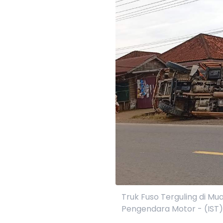
Truk Fuso Terguling di M
Pengendara Motor - (IST)