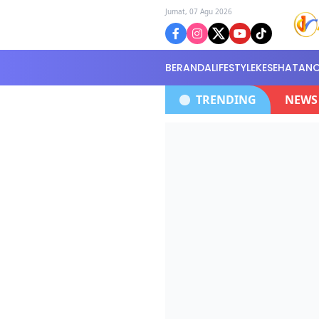
Jumat, 07 Agu 2026
BERANDA
LIFESTYLE
KESEHATAN
antor Polisi Selidiki Kasus
Polres Batan
TRENDING
NEWS