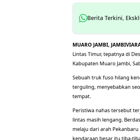
Berita Terkini, Eksk
MUARO JAMBI, JAMBIVIAR
Lintas Timur, tepatnya di D
Kabupaten Muaro Jambi, Sabtu
Sebuah truk fuso hilang ke
terguling, menyebabkan se
tempat.
Peristiwa nahas tersebut terj
lintas masih lengang. Berda
melaju dari arah Pekanbaru m
kendaraan besar itu tiba-ti