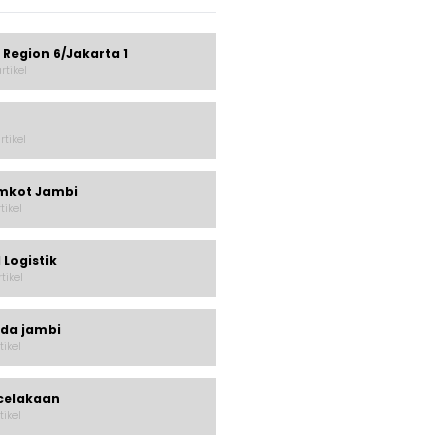
 Region 6/Jakarta 1
rtikel
rtikel
mkot Jambi
rtikel
 Logistik
rtikel
lda jambi
tikel
celakaan
tikel