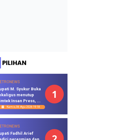
PILIHAN
ETRONEWS
upati M. Syukur Buka
1
ekaligus menutup
imtek Insan Press, ...
Kamis, 06 Agu 2026 19:18
ETRONEWS
upati Fadhil Arief
2
adiri peresmian dan