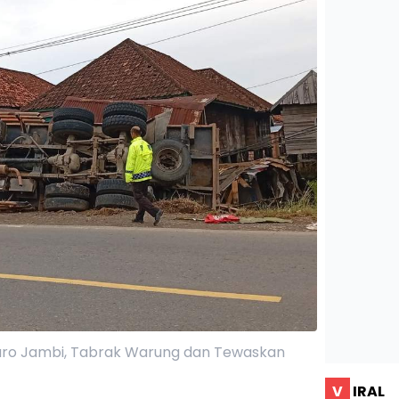
uaro Jambi, Tabrak Warung dan Tewaskan
V
IRAL