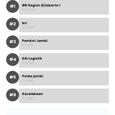
BRI Region 6/Jakarta 1
#1
29 artikel
bri
#2
22 artikel
Pemkot Jambi
#3
18 artikel
KAI Logistik
#4
15 artikel
Polda jambi
#5
9 artikel
Kecelakaan
#6
9 artikel