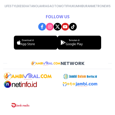
LIFESTYLE
KESEHATAN
OLAHRAGA
OTOMOTIF
HUKUM
HIBURAN
METRONEWS
FOLLOW US
Download di
Temukan di
App Store
Google Play
NETWORK