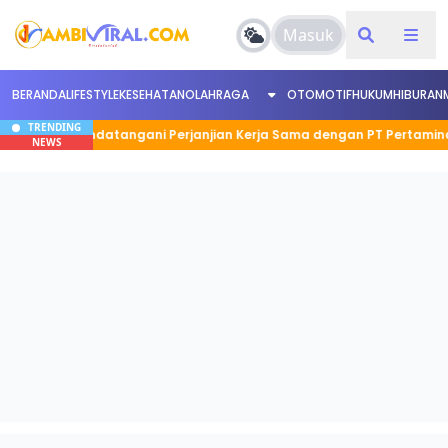
Masuk
BERANDA
LIFESTYLE
KESEHATAN
OLAHRAGA
OTOMOTIF
HUKUM
HIBURAN
TRENDING
bi Tandatangani Perjanjian Kerja Sama dengan PT Pertamina EP, P
NEWS