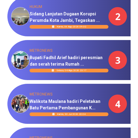
HUKUM
2
Sidang Lanjutan Dugaan Korupsi
Perumda Kota Jambi, Tegaskan ...
Kamis, 06 Agu 2026 09:32
METRONEWS
3
Bupati Fadhil Arief hadiri peresmian
dan serah terima Rumah ...
Selasa, 04 Agu 2026 23:17
METRONEWS
4
Walikota Maulana hadiri Peletakan
Batu Pertama Pembangunan K...
Kamis, 30 Jul 2026 20:04