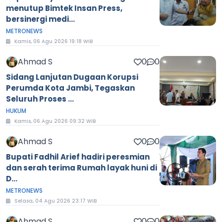
menutup Bimtek Insan Press,
bersinergi medi...
METRONEWS
Kamis, 06 Agu 2026 19:18 WIB
Ahmad S
0
0
Sidang Lanjutan Dugaan Korupsi
Perumda Kota Jambi, Tegaskan
Seluruh Proses ...
HUKUM
Kamis, 06 Agu 2026 09:32 WIB
Ahmad S
0
0
Bupati Fadhil Arief hadiri peresmian
dan serah terima Rumah layak huni di
D...
METRONEWS
Selasa, 04 Agu 2026 23:17 WIB
Ahmad S
0
0