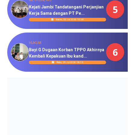
METRONEWS
5
Kejati Jambi Tandatangani Perjanjian
Kerja Sama dengan PT Pe...
Kamis, 30 Jul 2026 10:20
HUKUM
6
Bayi G Dugaan Korban TPPO Akhirnya
Kembali Kepakuan Ibu kand...
Rabu, 29 Jul 2026 18:12