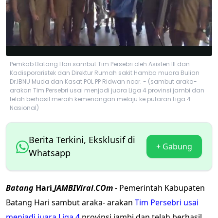
Pemkab Batang Hari sambut Tim Persebri oleh Asisten III dan
Kadisporaristek dan Direktur Rumah sakit Hamba muara Bulian
Dr.IBNU Muda dan Kasat POL PP Ridwan noor. - (sambut araka-
arakan Tim Persebri usai menjadi juara Liga 4 provinsi jambi dan
telah berhasil meraih kemenangan melaju ke putaran Liga 4
Nasional)
Berita Terkini, Eksklusif di
+ Gabung
Whatsapp
Batang
Hari
,
JAMBIViral
.
COm
- Pemerintah Kabupaten
Batang Hari sambut araka- arakan
Tim Persebri usai
menjadi juara Liga 4
provinsi jambi dan telah berhasil